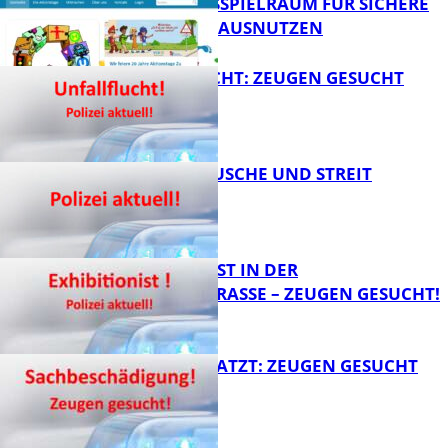
HANDLUNGSSPIELRAUM FÜR SICHERE
FB Kultur
SCHULWEGE AUSNUTZEN
UNFALLFLUCHT: ZEUGEN GESUCHT
FB News
KNALLGERÄUSCHE UND STREIT
FB News
EXHIBITIONIST IN DER
VELMANNSTRASSE – ZEUGEN GESUCHT!
FB News
AUTO ZERKRATZT: ZEUGEN GESUCHT
FB News