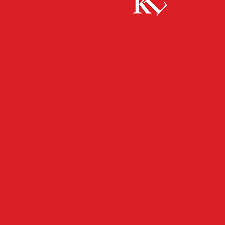
Start
FB News
Bekanntmachung Sitzung des
Jugendhilfeausschusses
FB NEWS
KAISERSLAUTERN
TWITTER NEWS
Bekanntmachung Sitzung
des Jugendhilfeausschusses