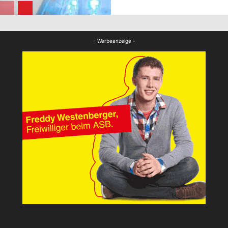
FB News
- Werbeanzeige -