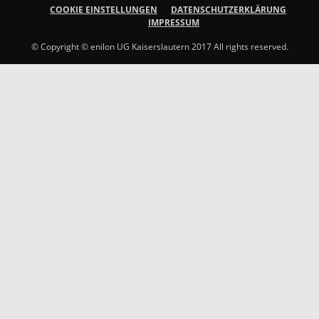
COOKIE EINSTELLUNGEN
DATENSCHUTZERKLÄRUNG
IMPRESSUM
© Copyright © enilon UG Kaiserslautern 2017 All rights reserved.