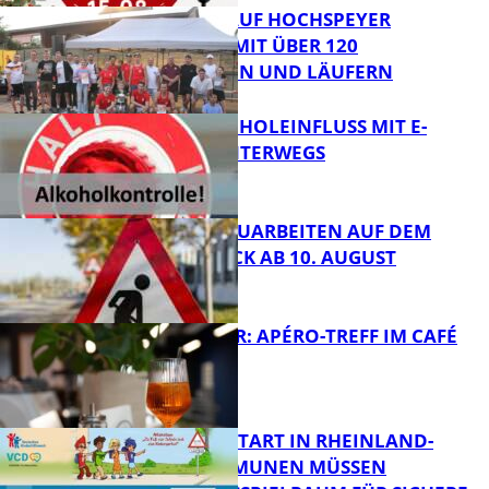
31. KERWELAUF HOCHSPEYER
BEGEISTERT MIT ÜBER 120
LÄUFERINNEN UND LÄUFERN
FB News
UNTER ALKOHOLEINFLUSS MIT E-
SCOOTER UNTERWEGS
FB News
STRASSENBAUARBEITEN AUF DEM B
ÄNNJERRÜCK AB 10. AUGUST
FB News
HOT SUMMER: APÉRO-TREFF IM CAFÉ
LUMA
FB News
ZUM SCHULSTART IN RHEINLAND-
PFALZ: KOMMUNEN MÜSSEN