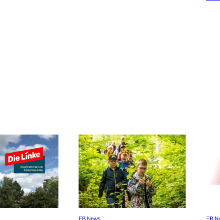
FB News
FB N