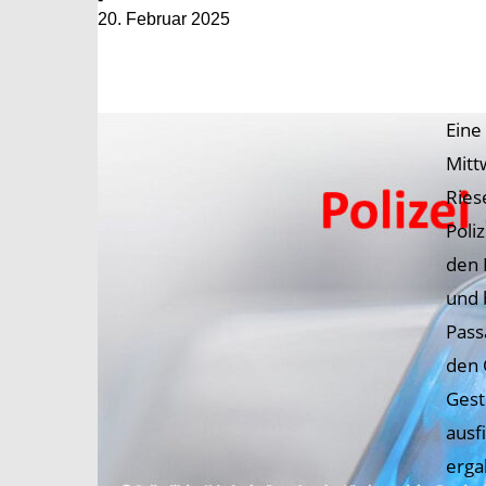
20. Februar 2025
Eine
Mitt
Ries
Poli
den 
und 
Pass
den 
Gest
ausf
erga