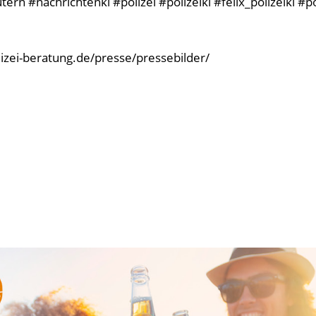
rn #nachrichtenkl #polizei #polizeikl #felix_polizeikl #p
olizei-beratung.de/presse/pressebilder/