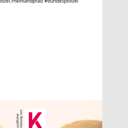
olizei.rheinlandpfalz #bundespolizei