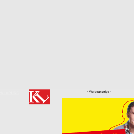
- Werbeanzeige -
RKLÄRUNG
Nachrichten
Kaiserslautern