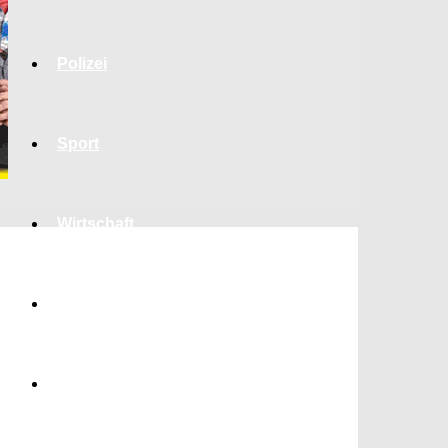
Polizei
Sport
Wirtschaft
Jobs
Bildung