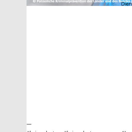
Dien
—