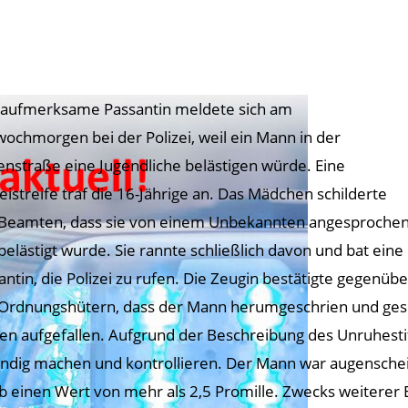
 aufmerksame Passantin meldete sich am
wochmorgen bei der Polizei, weil ein Mann in der
enstraße eine Jugendliche belästigen würde. Eine
zeistreife traf die 16-Jährige an. Das Mädchen schilderte
Beamten, dass sie von einem Unbekannten angesproche
belästigt wurde. Sie rannte schließlich davon und bat eine
antin, die Polizei zu rufen. Die Zeugin bestätigte gegenübe
Ordnungshütern, dass der Mann herumgeschrien und gesp
en aufgefallen. Aufgrund der Beschreibung des Unruhestif
indig machen und kontrollieren. Der Mann war augenscheinl
b einen Wert von mehr als 2,5 Promille. Zwecks weiterer 