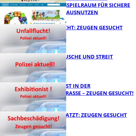
HANDLUNGSSPIELRAUM FÜR SICHERE
FB Kultur
SCHULWEGE AUSNUTZEN
UNFALLFLUCHT: ZEUGEN GESUCHT
FB News
KNALLGERÄUSCHE UND STREIT
FB News
EXHIBITIONIST IN DER
VELMANNSTRASSE – ZEUGEN GESUCHT!
FB News
AUTO ZERKRATZT: ZEUGEN GESUCHT
FB News