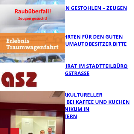
TEURE KETTEN GESTOHLEN – ZEUGEN
GESUCHT!
FB News
SPENDENFAHRTEN FÜR DEN GUTEN
ZWECK – TRAUMAUTOBESITZER BITTE
MELDEN!
FB News
SENIORENBEIRAT IM STADTTEILBÜRO
IN DER KÖNIGSTRASSE
FB News
NEUER INTERKULTURELLER
TREFFPUNKT BEI KAFFEE UND KUCHEN
IM PFALZKLINIKUM IN
FB News
KAISERSLAUTERN