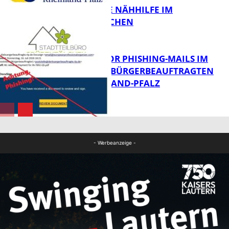
KOSTENLOSE NÄHHILFE IM
GRÜBENTÄLCHEN
FB News
VORSICHT VOR PHISHING-MAILS IM
NAMEN DES BÜRGERBEAUFTRAGTEN
VON RHEINLAND-PFALZ
Panorama
FB News
- Werbeanzeige -