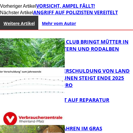
VORSICHT, AMPEL FÄLLT!
Vorheriger Artikel
ANGRIFF AUF POLIZISTEN VEREITELT
Nächster Artikel
Weitere Artikel
Mehr vom Autor
NEUER MOM CLUB BRINGT MÜTTER IN
KAISERSLAUTERN UND RODALBEN
ZUSAMMEN
PRO-KOPF-VERSCHULDUNG VON LAND
UND KOMMUNEN STEIGT ENDE 2025
AUF 9.600 EURO
FB News
NEUES RECHT AUF REPARATUR
FB News
GIFTIGE GEFAHREN IM GRAS