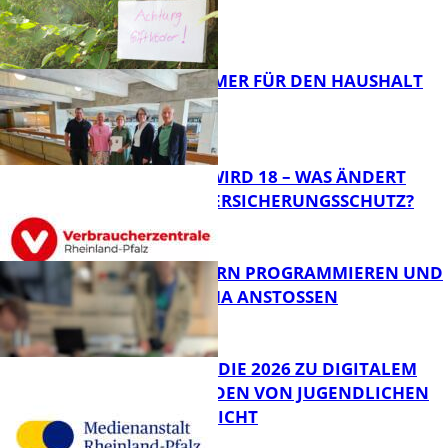
FB News
40 JAHRE IMMER FÜR DEN HAUSHALT
DA
Panorama
MEIN KIND WIRD 18 – WAS ÄNDERT
SICH BEIM VERSICHERUNGSSCHUTZ?
Panorama
MIT ROBOTERN PROGRAMMIEREN UND
IM CAFÉ LUMA ANSTOSSEN
FB News
JIMPLUS-STUDIE 2026 ZU DIGITALEM
WOHLBEFINDEN VON JUGENDLICHEN
VERÖFFENTLICHT
Bildung