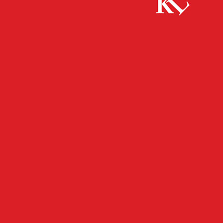
Start
Panorama
Einladung zum „Seniorencafé mit Bingo “ ins
Goetheviertel
PANORAMA
Einladung zum