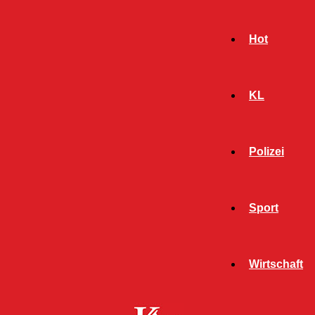
Hot
KL
Polizei
Sport
- Werbeanzeige -
Wirtschaft