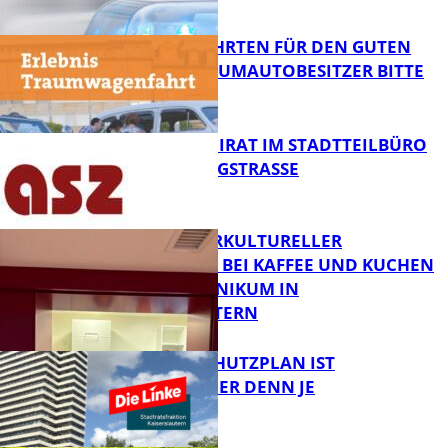
FB News
SPENDENFAHRTEN FÜR DEN GUTEN
ZWECK – TRAUMAUTOBESITZER BITTE
MELDEN!
FB News
SENIORENBEIRAT IM STADTTEILBÜRO
IN DER KÖNIGSTRASSE
FB News
NEUER INTERKULTURELLER
TREFFPUNKT BEI KAFFEE UND KUCHEN
IM PFALZKLINIKUM IN
FB News
KAISERSLAUTERN
EIN HITZESCHUTZPLAN IST
NOTWENDIGER DENN JE
FB Gesundheit