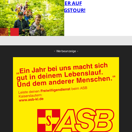
MIT DEM JÄGER AUF
ENTDECKUNGSTOUR!
FB News
FB News
- Werbeanzeige -