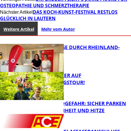
OSTEOPATHIE UND SCHMERZTHERAPIE
DAS KOCH-KUNST-FESTIVAL RESTLOS
Nächster Artikel
GLÜCKLICH IN LAUTERN
Weitere Artikel
Mehr vom Autor
SOMMERREISE DURCH RHEINLAND-
PFALZ
MIT DEM JÄGER AUF
ENTDECKUNGSTOUR!
Panorama
WALDBRANDGEFAHR: SICHER PARKEN
BEI TROCKENHEIT UND HITZE
FB News