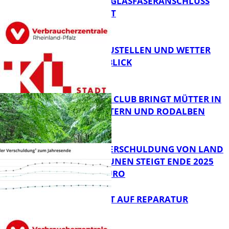
WARUM EIN GLASFASERANSCHLUSS
SINNVOLL IST
FB News
PARKEN, BAUSTELLEN UND WETTER
DIGITAL IM BLICK
FB News
NEUER MOM CLUB BRINGT MÜTTER IN
KAISERSLAUTERN UND RODALBEN
ZUSAMMEN
FB News
PRO-KOPF-VERSCHULDUNG VON LAND
UND KOMMUNEN STEIGT ENDE 2025
AUF 9.600 EURO
FB News
NEUES RECHT AUF REPARATUR
FB News