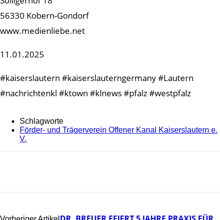
Solligerhof 18
56330 Kobern-Gondorf
www.medienliebe.net
11.01.2025
#kaiserslautern #kaiserslauterngermany #Lautern
#nachrichtenkl #ktown #klnews #pfalz #westpfalz
Schlagworte
Förder- und Trägerverein Offener Kanal Kaiserslautern e.
V.
DR. BREUER FEIERT 5 JAHRE PRAXIS FÜR
Vorheriger Artikel