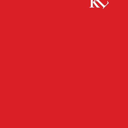
Start
Panorama
„objektiv“ mit Januar-Ausgabe im OK
Kaiserslautern
PANORAMA
„objektiv“ mit Januar-