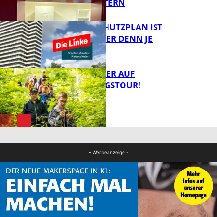
KAISERSLAUTERN
EIN HITZESCHUTZPLAN IST
NOTWENDIGER DENN JE
FB Gesundheit
MIT DEM JÄGER AUF
ENTDECKUNGSTOUR!
FB News
FB News
- Werbeanzeige -