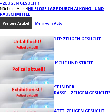
– ZEUGEN GESUCHT!
HILFLOSE LAGE DURCH ALKOHOL UND
Nächster Artikel
RAUSCHMITTEL
Weitere Artikel
Mehr vom Autor
UNFALLFLUCHT: ZEUGEN GESUCHT
KNALLGERÄUSCHE UND STREIT
FB News
EXHIBITIONIST IN DER
VELMANNSTRASSE – ZEUGEN GESUCHT!
FB News
AUTO ZERKRATZT: ZEUGEN GESUCHT