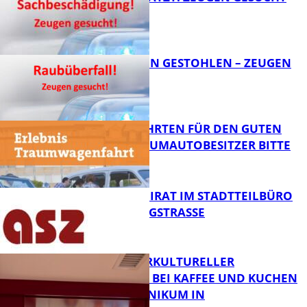
FB News
TEURE KETTEN GESTOHLEN – ZEUGEN
GESUCHT!
FB News
SPENDENFAHRTEN FÜR DEN GUTEN
ZWECK – TRAUMAUTOBESITZER BITTE
MELDEN!
FB News
SENIORENBEIRAT IM STADTTEILBÜRO
IN DER KÖNIGSTRASSE
FB News
NEUER INTERKULTURELLER
TREFFPUNKT BEI KAFFEE UND KUCHEN
IM PFALZKLINIKUM IN
FB News