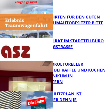
FB News
SPENDENFAHRTEN FÜR DEN GUTEN
ZWECK – TRAUMAUTOBESITZER BITTE
MELDEN!
FB News
SENIORENBEIRAT IM STADTTEILBÜRO
IN DER KÖNIGSTRASSE
FB News
NEUER INTERKULTURELLER
TREFFPUNKT BEI KAFFEE UND KUCHEN
IM PFALZKLINIKUM IN
FB News
KAISERSLAUTERN
EIN HITZESCHUTZPLAN IST
NOTWENDIGER DENN JE
FB Gesundheit