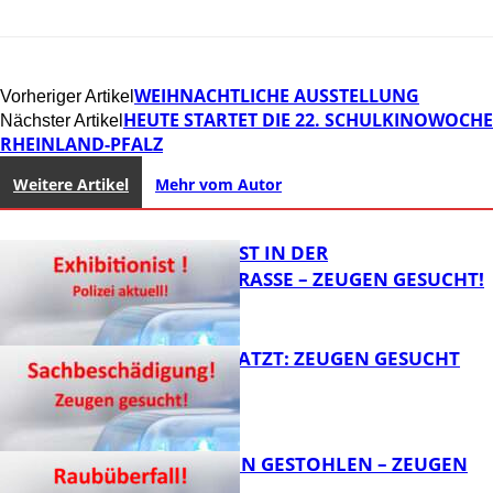
WEIHNACHTLICHE AUSSTELLUNG
Vorheriger Artikel
HEUTE STARTET DIE 22. SCHULKINOWOCHE
Nächster Artikel
RHEINLAND-PFALZ
Weitere Artikel
Mehr vom Autor
EXHIBITIONIST IN DER
VELMANNSTRASSE – ZEUGEN GESUCHT!
AUTO ZERKRATZT: ZEUGEN GESUCHT
FB News
TEURE KETTEN GESTOHLEN – ZEUGEN
GESUCHT!