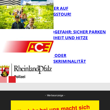
MIT DEM JÄGER AUF
ENTDECKUNGSTOUR!
FB News
WALDBRANDGEFAHR: SICHER PARKEN
BEI TROCKENHEIT UND HITZE
FB News
CYBERCRIME ODER
WIRTSCHAFTSKRIMINALITÄT
FB News
Polizei
- Werbeanzeige -