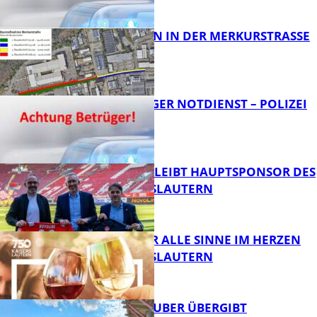
FB News
BAUARBEITEN IN DER MERKURSTRASSE
FB News
FRAGWÜRDIGER NOTDIENST – POLIZEI
WARNT
FB News
NOVOLINE BLEIBT HAUPTSPONSOR DES
1. FC KAISERSLAUTERN
FB News
GENÜSSE FÜR ALLE SINNE IM HERZEN
VON KAISERSLAUTERN
FB News
MINISTER TEUBER ÜBERGIBT