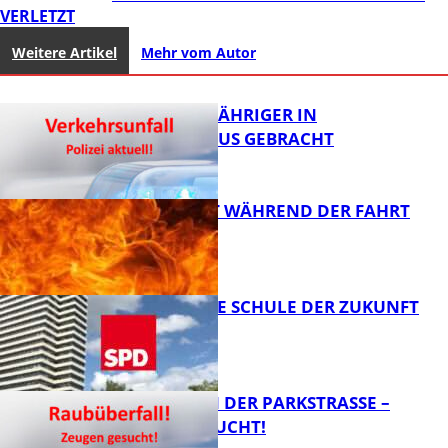
VERLETZT
Weitere Artikel
Mehr vom Autor
UNFALL: 58-JÄHRIGER IN
KRANKENHAUS GEBRACHT
AUTO FÄNGT WÄHREND DER FAHRT
FEUER
FB News
WIE SIEHT DIE SCHULE DER ZUKUNFT
AUS?
FB News
ÜBERFALL IN DER PARKSTRASSE – Z
EUGEN GESUCHT!