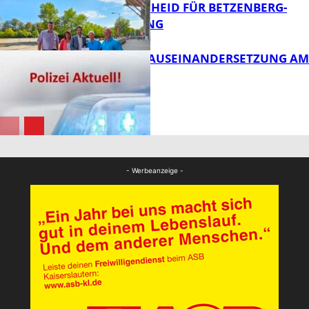
FÖRDERBESCHEID FÜR BETZENBERG-
ENTWICKLUNG
FB Kultur
HANDFESTE AUSEINANDERSETZUNG AM
PFAFFPLATZ
FB News
FB News
- Werbeanzeige -