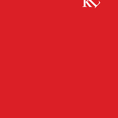
Start
FB News
Vodafone verbessert das Mobilfunknetz im
Landkreis Kaiserslautern massiv