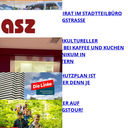
FB News
SENIORENBEIRAT IM STADTTEILBÜRO
IN DER KÖNIGSTRASSE
FB News
NEUER INTERKULTURELLER
TREFFPUNKT BEI KAFFEE UND KUCHEN
IM PFALZKLINIKUM IN
FB News
KAISERSLAUTERN
EIN HITZESCHUTZPLAN IST
NOTWENDIGER DENN JE
FB Gesundheit
MIT DEM JÄGER AUF
ENTDECKUNGSTOUR!
FB News