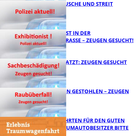
KNALLGERÄUSCHE UND STREIT
FB News
EXHIBITIONIST IN DER
VELMANNSTRASSE – ZEUGEN GESUCHT!
FB News
AUTO ZERKRATZT: ZEUGEN GESUCHT
FB News
TEURE KETTEN GESTOHLEN – ZEUGEN
GESUCHT!
FB News
SPENDENFAHRTEN FÜR DEN GUTEN
ZWECK – TRAUMAUTOBESITZER BITTE
MELDEN!