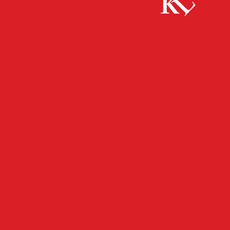
Start
FB News
Freitag kein Zugverkehr wegen fehlendem
Stellwerkspersonal
FB NEWS
KAISERSLAUTERN
TOP NEWS
TWITTER NEWS