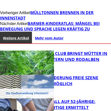
MÜLLTONNEN BRENNEN IN DER
Vorheriger Artikel
INNENSTADT
BARMER-KINDERATLAS: MÄNGEL BEI
Nächster Artikel
BEWEGUNG UND SPRACHE LEGEN KRÄFTIG ZU
Weitere Artikel
Mehr vom Autor
NEUER MOM CLUB BRINGT MÜTTER IN
KAISERSLAUTERN UND RODALBEN
ZUSAMMEN
PROJEKTFÖRDERUNG FREIE SZENE
WEITERHIN MÖGLICH
FB News
RAUBÜBERFALL AUF 52-JÄHRIGE:
TATVERDÄCHTIGE ERMITTELT