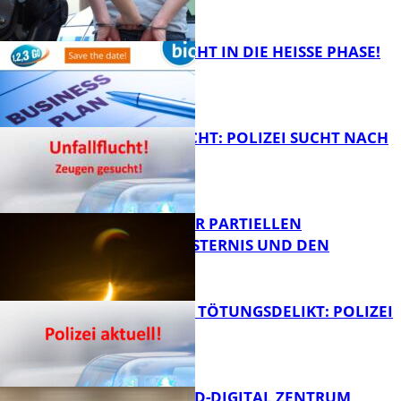
FB Kultur
1,2,3 GO® GEHT IN DIE HEISSE PHASE!
FB News
UNFALLFLUCHT: POLIZEI SUCHT NACH
ZEUGEN
Bildung
VORTRAG ZUR PARTIELLEN
SONNENFINSTERNIS UND DEN
PERSEIDEN
FB News
VERSUCHTES TÖTUNGSDELIKT: POLIZEI
ERMITTELT
Bildung
MITTELSTAND-DIGITAL ZENTRUM