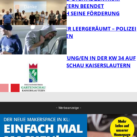
KAISERSLAUTERN BEENDET
ERFOLGREICH SEINE FÖRDERUNG
FB News
TRANSPORTER LEERGERÄUMT – POLIZEI
SUCHT ZEUGEN
FB News
VERANSTALTUNG/EN IN DER KW 34 AUF
DER GARTENSCHAU KAISERSLAUTERN
FB News
FB Kultur
- Werbeanzeige -