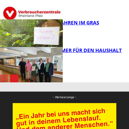
FB News
GIFTIGE GEFAHREN IM GRAS
FB News
40 JAHRE IMMER FÜR DEN HAUSHALT
DA
Panorama
Panorama
- Werbeanzeige -