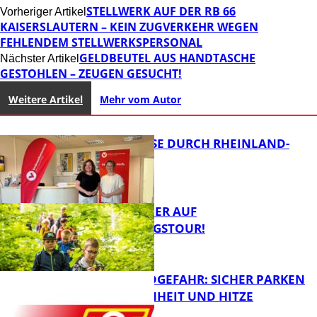
STELLWERK AUF DER RB 66
Vorheriger Artikel
KAISERSLAUTERN – KEIN ZUGVERKEHR WEGEN
FEHLENDEM STELLWERKSPERSONAL
GELDBEUTEL AUS HANDTASCHE
Nächster Artikel
GESTOHLEN – ZEUGEN GESUCHT!
Weitere Artikel
Mehr vom Autor
SOMMERREISE DURCH RHEINLAND-
PFALZ
MIT DEM JÄGER AUF
ENTDECKUNGSTOUR!
Panorama
WALDBRANDGEFAHR: SICHER PARKEN
BEI TROCKENHEIT UND HITZE