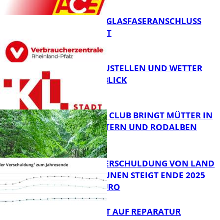
FB News
WARUM EIN GLASFASERANSCHLUSS
SINNVOLL IST
FB News
PARKEN, BAUSTELLEN UND WETTER
DIGITAL IM BLICK
FB News
NEUER MOM CLUB BRINGT MÜTTER IN
KAISERSLAUTERN UND RODALBEN
ZUSAMMEN
FB News
PRO-KOPF-VERSCHULDUNG VON LAND
UND KOMMUNEN STEIGT ENDE 2025
AUF 9.600 EURO
FB News
NEUES RECHT AUF REPARATUR