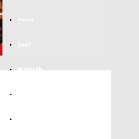
Polizei
Sport
Wirtschaft
Jobs
Bildung