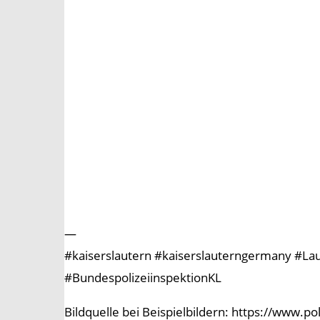
—
#kaiserslautern #kaiserslauterngermany #Laute
#BundespolizeiinspektionKL
Bildquelle bei Beispielbildern: https://www.p