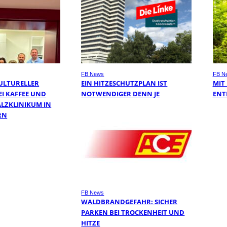
FB News
FB N
ULTURELLER
EIN HITZESCHUTZPLAN IST
MIT
I KAFFEE UND
NOTWENDIGER DENN JE
ENT
ALZKLINIKUM IN
RN
FB News
WALDBRANDGEFAHR: SICHER
PARKEN BEI TROCKENHEIT UND
HITZE