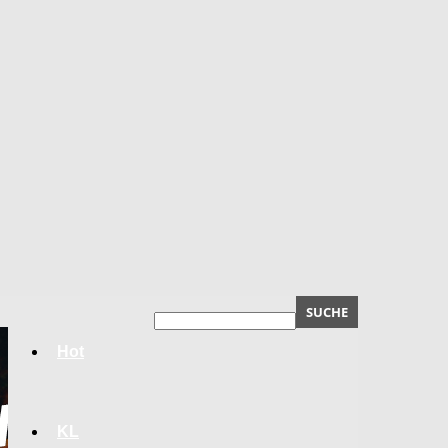
Hot
KL