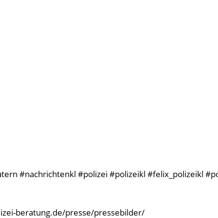
rn #nachrichtenkl #polizei #polizeikl #felix_polizeikl #p
olizei-beratung.de/presse/pressebilder/