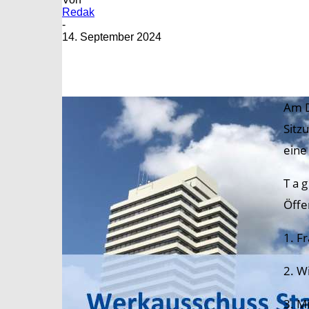
Redak
-
14. September 2024
Am D
Sitz
eine
T a g
Öffen
1. F
2. W
3. M