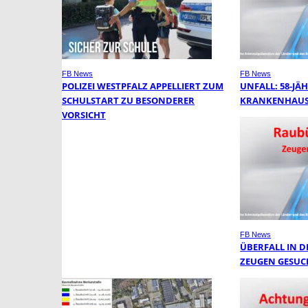
FB News
FB News
POLIZEI WESTPFALZ APPELLIERT ZUM
UNFALL: 58-JÄH
SCHULSTART ZU BESONDERER
KRANKENHAUS
VORSICHT
FB News
ÜBERFALL IN DE
EUGEN GESUCH