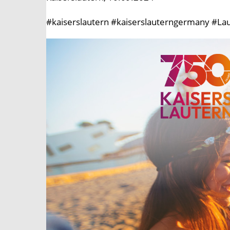
#kaiserslautern #kaiserslauterngermany #Lau