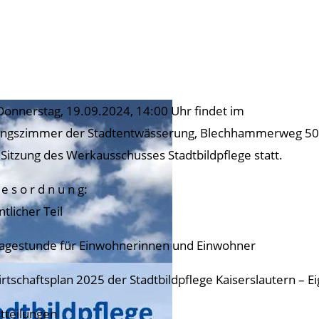
onnerstag, 19.09.2024, 14:00 Uhr findet im
ungszimmer der Stadtentwässerung, Blechhammerweg 50
 Sitzung des Werkausschusses Stadtbildpflege statt.
 e s o r d n u n g:
tlicher Teil
ragestunde für Einwohnerinnen und Einwohner
irtschaftsplan 2025 der Stadtbildpflege Kaiserslautern – E
itteilungen