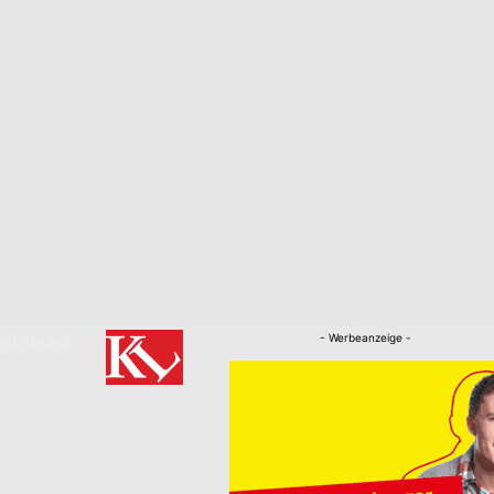
- Werbeanzeige -
RKLÄRUNG
Nachrichten
Kaiserslautern