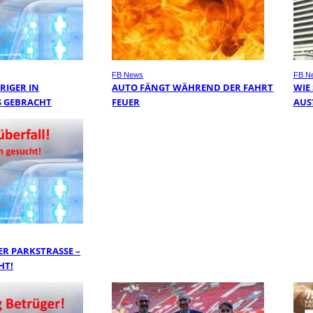
FB News
FB N
RIGER IN
AUTO FÄNGT WÄHREND DER FAHRT
WIE
 GEBRACHT
FEUER
AUS
R PARKSTRASSE – Z
T!