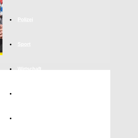
Polizei
Sport
Wirtschaft
Jobs
Bildung