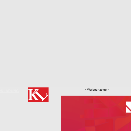
- Werbeanzeige -
RKLÄRUNG
Nachrichten
Kaiserslautern