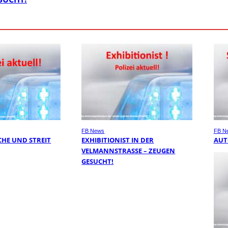
FB News
FB N
HE UND STREIT
EXHIBITIONIST IN DER
AUT
VELMANNSTRASSE – ZEUGEN G
ESUCHT!