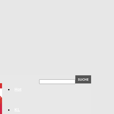
Hot
KL