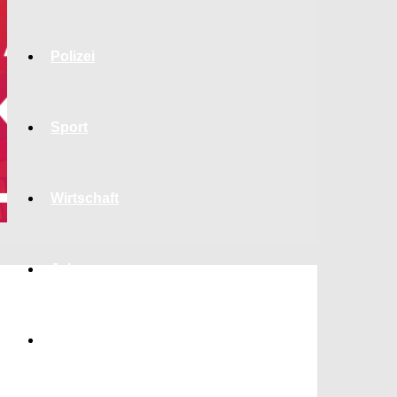
Polizei
Sport
Wirtschaft
Jobs
Bildung