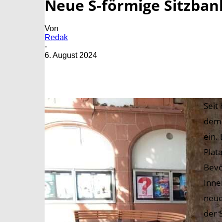
Neue S-förmige Sitzba
Von
Redak
-
6. August 2024
Seit
dem 
ein. 
Plat
Bevö
Inne
neue
der 