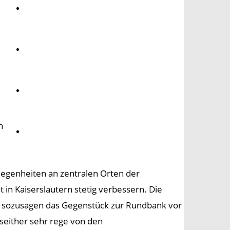
Umwelt
Gesundheit
Kultur
n
Panorama
egenheiten an zentralen Orten der
 in Kaiserslautern stetig verbessern. Die
ist sozusagen das Gegenstück zur Rundbank vor
 seither sehr rege von den