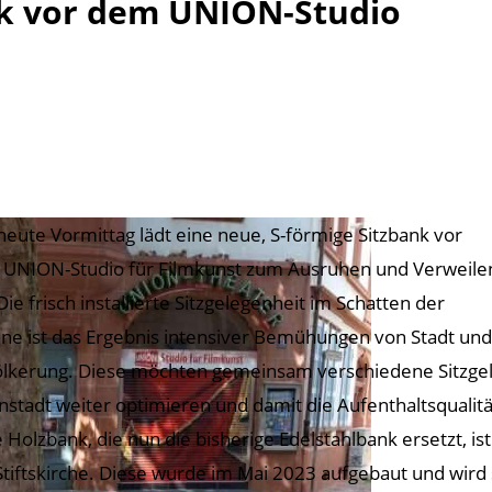
nk vor dem UNION-Studio
 heute Vormittag lädt eine neue, S-förmige Sitzbank vor
UNION-Studio für Filmkunst zum Ausruhen und Verweile
Die frisch installierte Sitzgelegenheit im Schatten der
ane ist das Ergebnis intensiver Bemühungen von Stadt und
lkerung. Diese möchten gemeinsam verschiedene Sitzgel
nstadt weiter optimieren und damit die Aufenthaltsqualität
 Holzbank, die nun die bisherige Edelstahlbank ersetzt, 
Stiftskirche. Diese wurde im Mai 2023 aufgebaut und wird