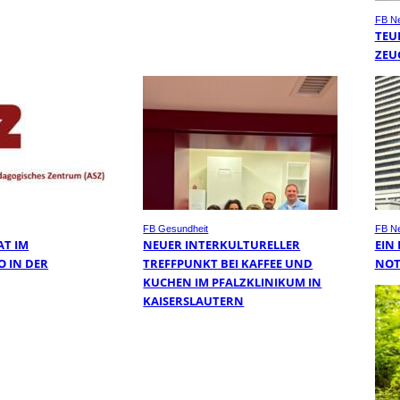
FB N
TEU
ZEU
FB Gesundheit
FB N
AT IM
NEUER INTERKULTURELLER
EIN
O IN DER
TREFFPUNKT BEI KAFFEE UND
NOT
KUCHEN IM PFALZKLINIKUM IN
KAISERSLAUTERN