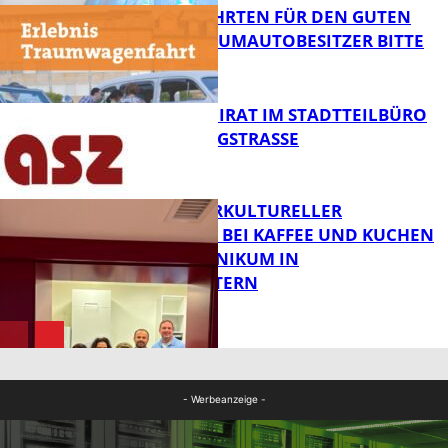
SPENDENFAHRTEN FÜR DEN GUTEN
ZWECK – TRAUMAUTOBESITZER BITTE
MELDEN!
FB News
SENIORENBEIRAT IM STADTTEILBÜRO
IN DER KÖNIGSTRASSE
FB News
NEUER INTERKULTURELLER
TREFFPUNKT BEI KAFFEE UND KUCHEN
IM PFALZKLINIKUM IN
FB News
KAISERSLAUTERN
FB Gesundheit
- Werbeanzeige -