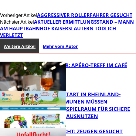
AGGRESSIVER ROLLERFAHRER GESUCHT
Vorheriger Artikel
AKTUELLER ERMITTLUNGSSTAND – MANN
Nächster Artikel
AM HAUPTBAHNHOF KAISERSLAUTERN TÖDLICH
VERLETZT
Weitere Artikel
Mehr vom Autor
HOT SUMMER: APÉRO-TREFF IM CAFÉ
LUMA
ZUM SCHULSTART IN RHEINLAND-
PFALZ: KOMMUNEN MÜSSEN
HANDLUNGSSPIELRAUM FÜR SICHERE
FB Kultur
SCHULWEGE AUSNUTZEN
UNFALLFLUCHT: ZEUGEN GESUCHT