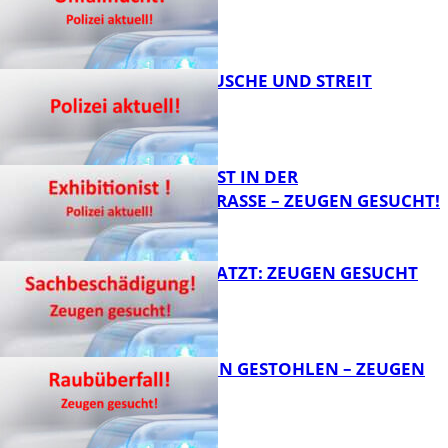
FB News
KNALLGERÄUSCHE UND STREIT
FB News
EXHIBITIONIST IN DER
VELMANNSTRASSE – ZEUGEN GESUCHT!
FB News
AUTO ZERKRATZT: ZEUGEN GESUCHT
FB News
TEURE KETTEN GESTOHLEN – ZEUGEN
GESUCHT!
FB News