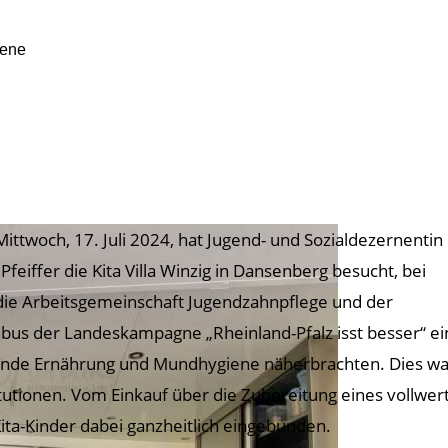
iene
ittwoch, 17. Juli 2024, hat Jugend- und Sozialdezernentin
 Pfeiffer die Kita Villa Winzig in Dansenberg besucht, bei
die Arbeitsgemeinschaft Jugendzahnpflege und der
bus der Landeskampagne „Rheinland-Pfalz isst besser“ e
nde Ernährung und Mundhygiene näherbrachten. Dies wa
itutionen. Vom Einkauf über die Zubereitung eines vollwe
Kita-Kinder dabei ganzheitlich eingebunden.