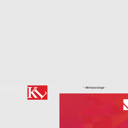
- Werbeanzeige -
RKLÄRUNG
Nachrichten
Kaiserslautern