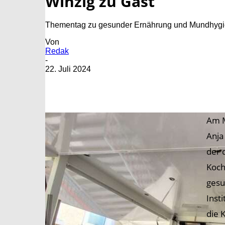
Winzig zu Gast
Thementag zu gesunder Ernährung und Mundhyg
Von
Redak
-
22. Juli 2024
Am M
Anja
der 
Koch
gesu
Inst
die 