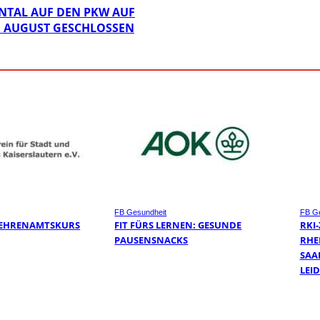
NTAL AUF DEN PKW AUF
. AUGUST GESCHLOSSEN
FB Gesundheit
FB Ge
 EHRENAMTSKURS
FIT FÜRS LERNEN: GESUNDE
RKI
PAUSENSNACKS
RHE
SAA
LEI