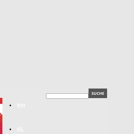
Hot
KL