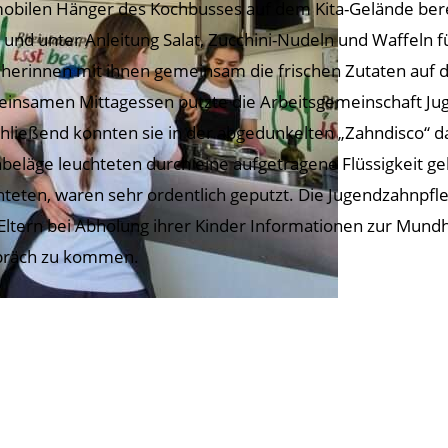
obilen Hänger des Kochbusses auf dem Kita-Gelände bere
e und unter Anleitung Salat, Zucchini-Nudeln und Waffeln fü
eherinnen mit ihnen gemeinsam die frischen Zutaten au
insamen Mittagessen putzte die Arbeitsgemeinschaft Jug
hließend konnten sie in der abgedunkelten „Zahndisco“ 
beläge leuchteten durch eine aufgetragene Flüssigkeit gel
hteten, waren sehr ordentlich geputzt. Die Jugendzahnpfl
Eltern bei Abholung ihrer Kinder Informationen zur Mund
präch zu kommen.