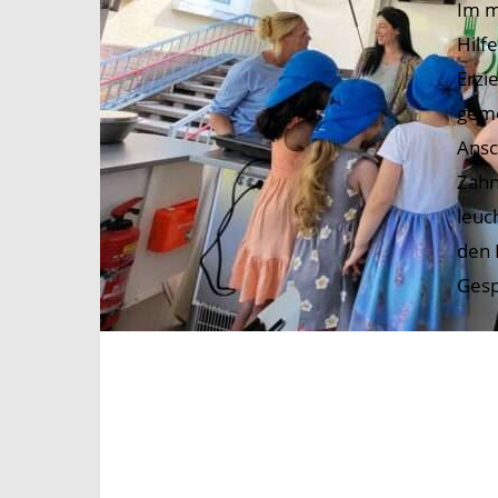
Im m
Hilf
Erzi
geme
Ansc
Zahn
leuc
den 
Ges