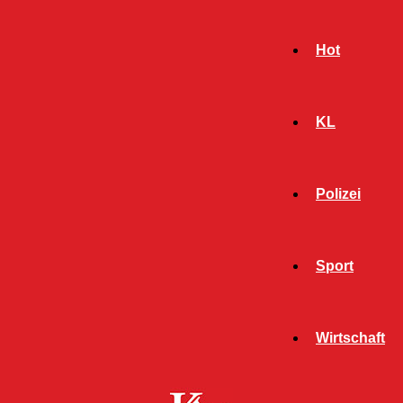
Hot
KL
Polizei
Sport
- Werbeanzeige -
Wirtschaft