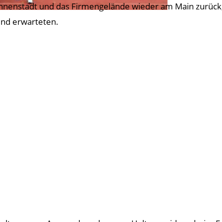
Innenstadt und das Firmengelände wieder am Main zurück, 
lnd erwarteten.