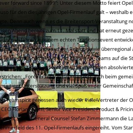
ever forward since 1899“: Unter diesem Motto feiert Opel
uso für den diesjährigen Opel-Firmenlauf galt – weshalb e
gte. Denn auch wenn es die Breitensport-Veranstaltung noc
rigen Abend bereits zum 11. Mal statt und hat erneut gezei
angenen Jahren zu einem echten Traditionsevent entwickel
 Familien und Freunde aus der Region sowie überregional 
0 Teilnehmer respektive rund 280 Vierer-Teams auf die S
e über 100 Teams aus weiteren Unternehmen absolvierte
rstrichen: „Forever forward“ funkioniert auch beim gem
nseitiger Unterstützung und viel Spaß in der Gemeinschaf
en Teamspirit genossen auch wieder viele Vertreter der 
 CEO Florian Huettl, Senior Vice President Product & Pric
recht sowie General Counsel Stefan Zimmermann die Lau
nehmerfeld des 11. Opel-Firmenlaufs eingereiht. Vom St