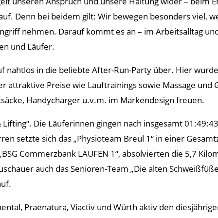
gelt unseren Anspruch und unsere Haltung wider – beim En
. Denn bei beidem gilt: Wir bewegen besonders viel, we
griff nehmen. Darauf kommt es an – im Arbeitsalltag und i
en und Läufer.
nahtlos in die beliebte After-Run-Party über. Hier wurde
er attraktive Preise wie Lauftrainings sowie Massage und G
ksäcke, Handycharger u.v.m. im Markendesign freuen.
ifting“. Die Läuferinnen gingen nach insgesamt 01:49:43 
en setzte sich das „Physioteam Breul 1“ in einer Gesamtz
„BSG Commerzbank LAUFEN 1“, absolvierten die 5,7 Kilom
schauer auch das Senioren-Team „Die alten Schweißfüße 
uf.
ental, Praenatura, Viactiv und Würth aktiv den diesjährig