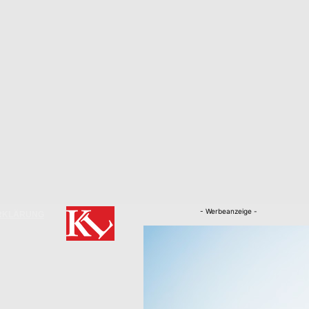
- Werbeanzeige -
RKLÄRUNG
Nachrichten
Kaiserslautern