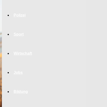
Polizei
Sport
Wirtschaft
Jobs
Bildung