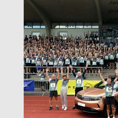
„For
gena
pran
gest
verg
ihre
1.10
sowi
unte
gege
Dies
Opel
Hamp
Teil