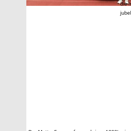
die 
jube