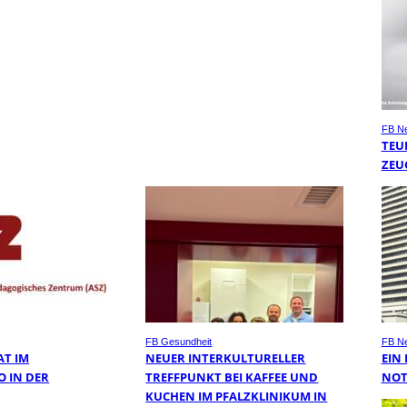
FB N
TEU
ZEU
FB Gesundheit
FB N
AT IM
NEUER INTERKULTURELLER
EIN
O IN DER
TREFFPUNKT BEI KAFFEE UND
NOT
KUCHEN IM PFALZKLINIKUM IN