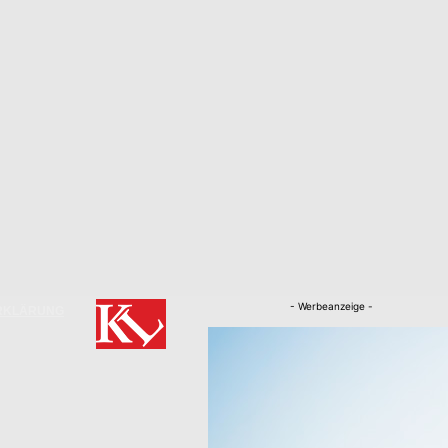
- Werbeanzeige -
RKLÄRUNG
Nachrichten
Kaiserslautern