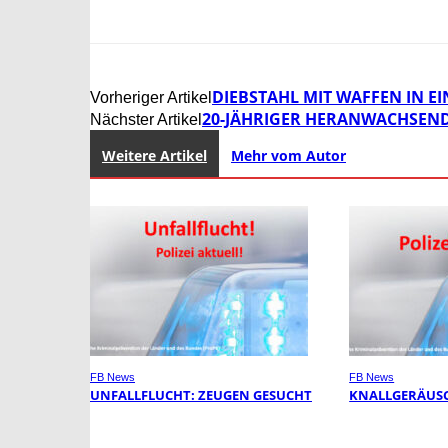
DIEBSTAHL MIT WAFFEN IN E
Vorheriger Artikel
20-JÄHRIGER HERANWACHSEND
Nächster Artikel
Weitere Artikel
Mehr vom Autor
FB News
FB News
UNFALLFLUCHT: ZEUGEN GESUCHT
KNALLGERÄUSC