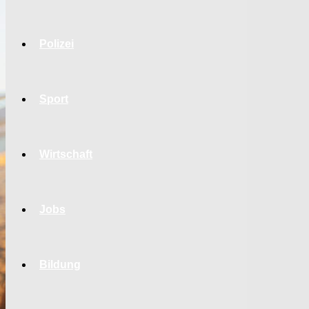
Polizei
Sport
Wirtschaft
Jobs
Bildung