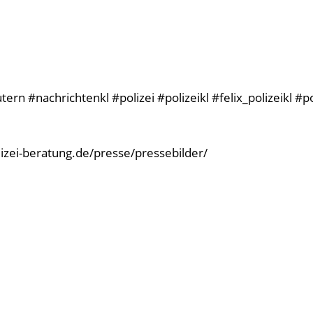
rn #nachrichtenkl #polizei #polizeikl #felix_polizeikl #p
olizei-beratung.de/presse/pressebilder/