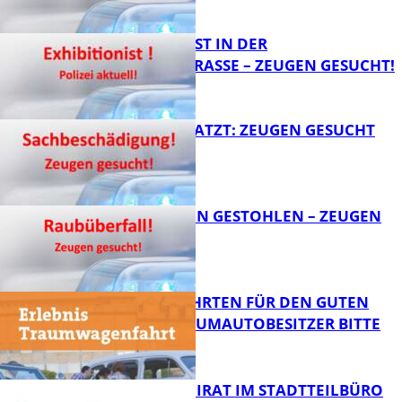
FB News
EXHIBITIONIST IN DER
VELMANNSTRASSE – ZEUGEN GESUCHT!
FB News
AUTO ZERKRATZT: ZEUGEN GESUCHT
FB News
TEURE KETTEN GESTOHLEN – ZEUGEN
GESUCHT!
FB News
SPENDENFAHRTEN FÜR DEN GUTEN
ZWECK – TRAUMAUTOBESITZER BITTE
MELDEN!
FB News
SENIORENBEIRAT IM STADTTEILBÜRO