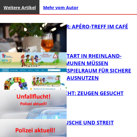
Weitere Artikel
Mehr vom Autor
HOT SUMMER: APÉRO-TREFF IM CAFÉ
LUMA
ZUM SCHULSTART IN RHEINLAND-
PFALZ: KOMMUNEN MÜSSEN
HANDLUNGSSPIELRAUM FÜR SICHERE
FB Kultur
SCHULWEGE AUSNUTZEN
UNFALLFLUCHT: ZEUGEN GESUCHT
FB News
KNALLGERÄUSCHE UND STREIT