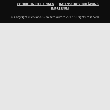
COOKIE EINSTELLUNGEN
DATENSCHUTZERKLÄRUNG
IMPRESSUM
© Copyright © enilon UG Kaiserslautern 2017 All rights reserved.