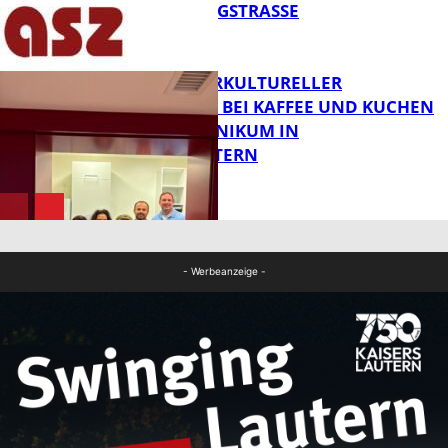
IN DER KÖNIGSTRASSE
FB News
NEUER INTERKULTURELLER
TREFFPUNKT BEI KAFFEE UND KUCHEN
IM PFALZKLINIKUM IN
FB News
KAISERSLAUTERN
FB Gesundheit
- Werbeanzeige -