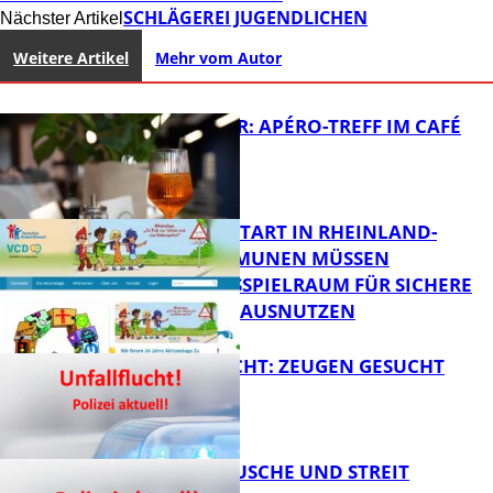
SCHLÄGEREI JUGENDLICHEN
Nächster Artikel
Weitere Artikel
Mehr vom Autor
HOT SUMMER: APÉRO-TREFF IM CAFÉ
LUMA
ZUM SCHULSTART IN RHEINLAND-
PFALZ: KOMMUNEN MÜSSEN
HANDLUNGSSPIELRAUM FÜR SICHERE
FB Kultur
SCHULWEGE AUSNUTZEN
UNFALLFLUCHT: ZEUGEN GESUCHT
FB News
KNALLGERÄUSCHE UND STREIT