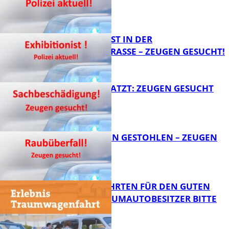
FB News
EXHIBITIONIST IN DER
VELMANNSTRASSE – ZEUGEN GESUCHT!
FB News
AUTO ZERKRATZT: ZEUGEN GESUCHT
FB News
TEURE KETTEN GESTOHLEN – ZEUGEN
GESUCHT!
FB News
SPENDENFAHRTEN FÜR DEN GUTEN
ZWECK – TRAUMAUTOBESITZER BITTE
MELDEN!
FB News