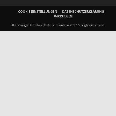
COOKIE EINSTELLUNGEN
DATENSCHUTZERKLÄRUNG
IMPRESSUM
© Copyright © enilon UG Kaiserslautern 2017 All rights reserved.