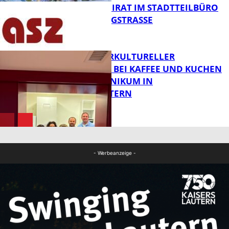
SENIORENBEIRAT IM STADTTEILBÜRO
IN DER KÖNIGSTRASSE
FB News
NEUER INTERKULTURELLER
TREFFPUNKT BEI KAFFEE UND KUCHEN
IM PFALZKLINIKUM IN
FB News
KAISERSLAUTERN
FB Gesundheit
- Werbeanzeige -