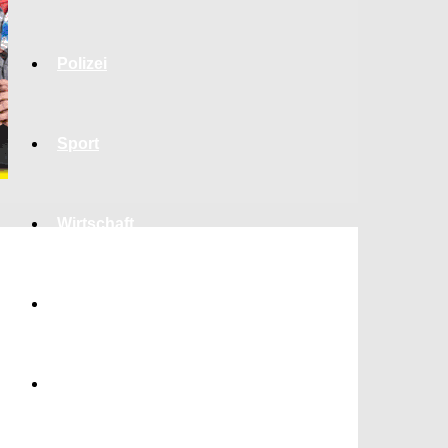
Polizei
Sport
Wirtschaft
Jobs
Bildung