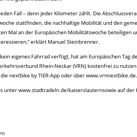
f jeden Fall – denn jeder Kilometer zählt. Die Abschlussv
oche stattfinden, die nachhaltige Mobilität und den gem
sten Mal an der Europäischen Mobilitätswoche beteiligen un
teressieren,“ erklärt Manuel Steinbrenner.
kein eigenes Fahrrad verfügt, hat am Europäischen Tag de
rkehrsverbund Rhein-Neckar (VRN) kostenfrei zu nutzen 
r die nextbike by TIER-App oder über www.vrnnextbike.de
es unter www.stadtradeln.de/kaiserslauternsowie auf der
rn