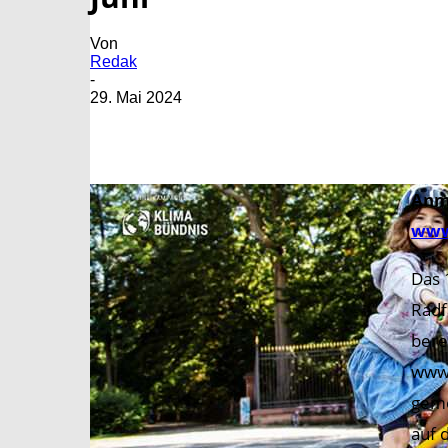
Von
Redak
-
29. Mai 2024
Anm
www.
Das 
Radf
bere
www.
geme
auf 