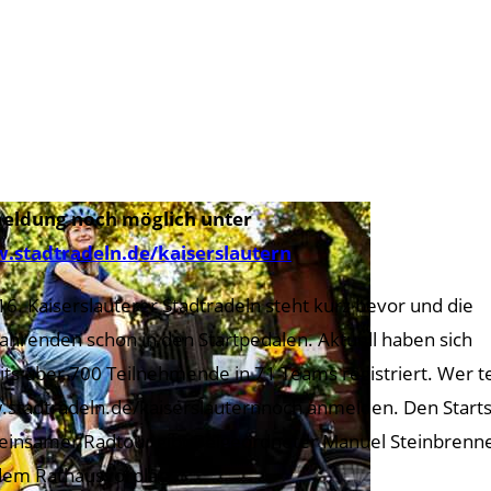
eldung noch möglich unter
stadtradeln.de/kaiserslautern
16. Kaiserslauterer Stadtradeln steht kurz bevor und die
ahrenden schon in den Startpedalen. Aktuell haben sich
its über 700 Teilnehmende in 71 Teams registriert. Wer 
stadtradeln.de/kaiserslauternnoch anmelden. Den Startsc
insamer Radtour gibt Beigeordneter Manuel Steinbrenner
dem Rathausvorplatz.