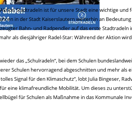
 Aktion Stadtradeln ist für unsere Stadt eine wichtige und f
ahren in der Stadt Kaiserslautern weiterhin an Bedeutung 
zeugter Bahn- und Radpendler auf das erste Stadtradeln in
ahr als diesjähriger Radel-Star: Während der Aktion wird 
lz wieder das „Schulradeln“, bei dem Schulen bundesland
terer Schulen hervorragend abgeschnitten und mehr als ein 
in tolles Signal für den Klimaschutz“, lobt Julia Bingeser, 
ür eine klimafreundliche Mobilität. Um dieses zu unterst
stellbügel für Schulen als Maßnahme in das Kommunale In