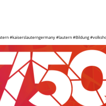
autern #kaiserslauterngermany #lautern #Bildung #volksh