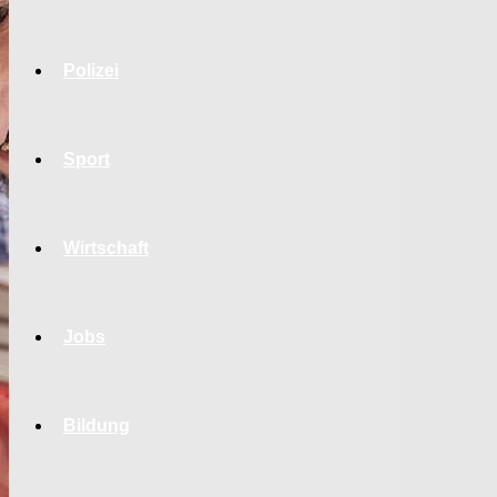
Polizei
Sport
Wirtschaft
Jobs
Bildung