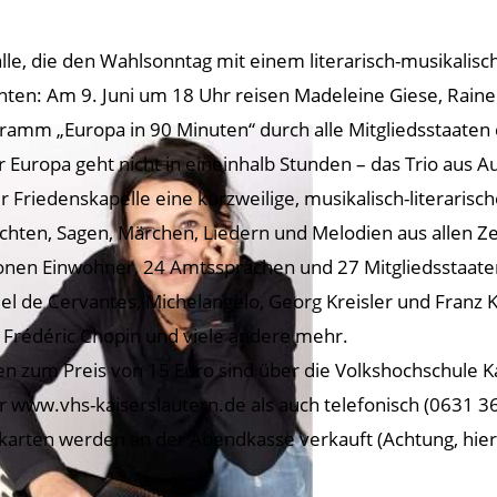
alle, die den Wahlsonntag mit einem literarisch-musikalisc
ten: Am 9. Juni um 18 Uhr reisen Madeleine Giese, Rain
ramm „Europa in 90 Minuten“ durch alle Mitgliedsstaaten 
 Europa geht nicht in eineinhalb Stunden – das Trio aus A
er Friedenskapelle eine kurzweilige, musikalisch-literaris
chten, Sagen, Märchen, Liedern und Melodien aus allen Ze
ionen Einwohner, 24 Amtssprachen und 27 Mitgliedsstaat
el de Cervantes, Michelangelo, Georg Kreisler und Franz K
, Frédéric Chopin und viele andere mehr.
en zum Preis von 15 Euro sind über die Volkshochschule Ka
r www.vhs-kaiserslautern.de als auch telefonisch (0631 3
karten werden an der Abendkasse verkauft (Achtung, hier