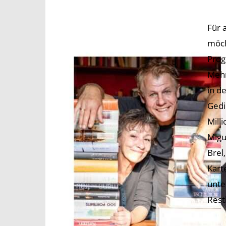
Für 
möch
Prog
Mehr
in d
Gedi
Mill
Migu
Brel
Kart
unte
Rest