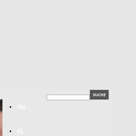
Hot
KL