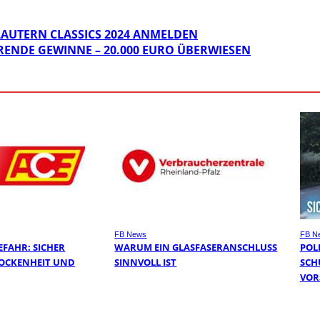
SLAUTERN CLASSICS 2024 ANMELDEN
ENDE GEWINNE – 20.000 EURO ÜBERWIESEN
FB News
FB N
FAHR: SICHER
WARUM EIN GLASFASERANSCHLUSS
POL
ROCKENHEIT UND
SINNVOLL IST
SCH
VOR