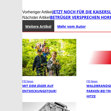
JETZT NOCH FÜR DIE KAISER
Vorheriger Artikel
BETRÜGER VERSPRECHEN HORR
Nächster Artikel
Weitere Artikel
Mehr vom Autor
FB News
FB News
MIT DEM JÄGER AUF
WALDBRANDGE
ENTDECKUNGSTOUR!
PARKEN BEI T
HITZE