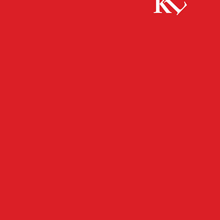
Start
FB News
Beigeordneter Manuel Steinbrenner ruft zum
Stadtradeln auf
FB NEWS
KAISERSLAUTERN
TOP NEWS
TWITTER NEWS