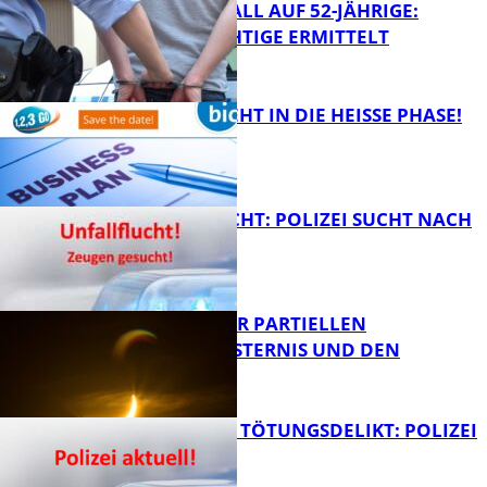
RAUBÜBERFALL AUF 52-JÄHRIGE:
TATVERDÄCHTIGE ERMITTELT
FB Kultur
1,2,3 GO® GEHT IN DIE HEISSE PHASE!
FB News
UNFALLFLUCHT: POLIZEI SUCHT NACH
ZEUGEN
Bildung
VORTRAG ZUR PARTIELLEN
SONNENFINSTERNIS UND DEN
PERSEIDEN
FB News
VERSUCHTES TÖTUNGSDELIKT: POLIZEI
ERMITTELT