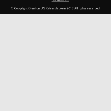
© Copyright © enilon UG Kaiserslautern 2017 All rights reserved.