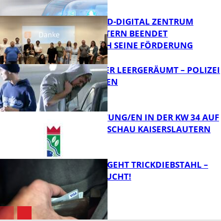
Bildung
MITTELSTAND-DIGITAL ZENTRUM
KAISERSLAUTERN BEENDET
ERFOLGREICH SEINE FÖRDERUNG
FB News
TRANSPORTER LEERGERÄUMT – POLIZEI
SUCHT ZEUGEN
FB News
VERANSTALTUNG/EN IN DER KW 34 AUF
DER GARTENSCHAU KAISERSLAUTERN
FB News
PÄRCHEN BEGEHT TRICKDIEBSTAHL –
ZEUGEN GESUCHT!
FB Kultur