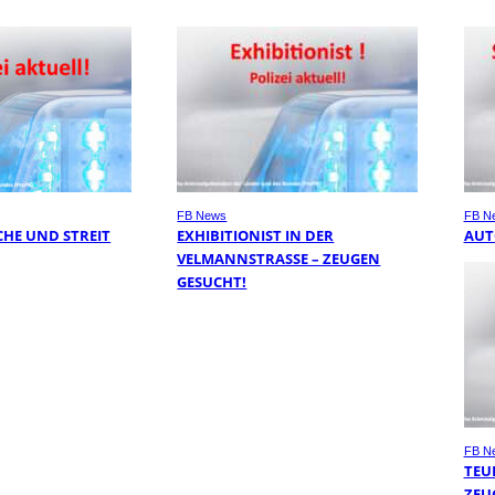
FB News
FB N
HE UND STREIT
EXHIBITIONIST IN DER
AUT
VELMANNSTRASSE – ZEUGEN G
ESUCHT!
FB N
TEU
ZEU