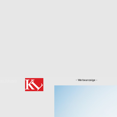
- Werbeanzeige -
RKLÄRUNG
Nachrichten
Kaiserslautern