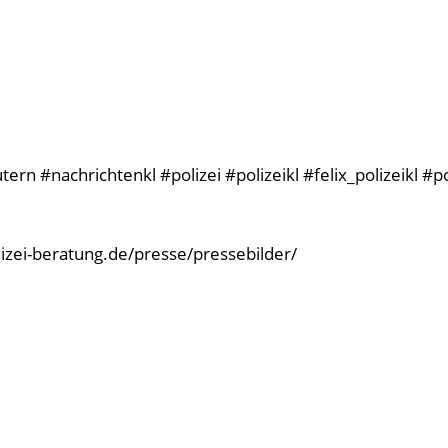
rn #nachrichtenkl #polizei #polizeikl #felix_polizeikl #p
olizei-beratung.de/presse/pressebilder/