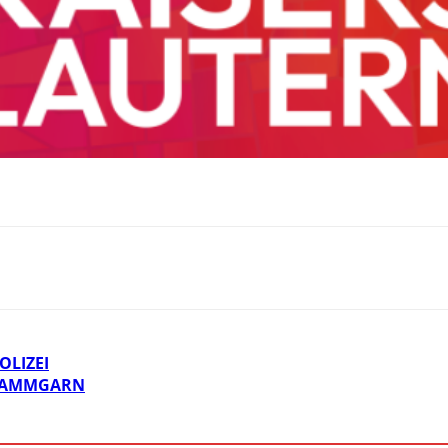
OLIZEI
 KAMMGARN