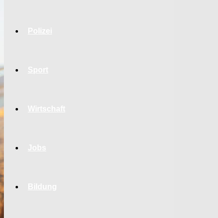
Polizei
Sport
Wirtschaft
Jobs
Bildung