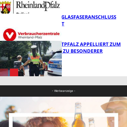
FB News
WARUM EIN GLASFASERANSCHLUSS
SINNVOLL IST
Polizei
POLIZEI WESTPFALZ APPELLIERT ZUM
SCHULSTART ZU BESONDERER
VORSICHT
FB News
FB News
- Werbeanzeige -