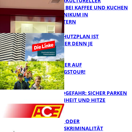
NEUER INTERKULTURELLER
TREFFPUNKT BEI KAFFEE UND KUCHEN
IM PFALZKLINIKUM IN
FB News
KAISERSLAUTERN
EIN HITZESCHUTZPLAN IST
NOTWENDIGER DENN JE
FB Gesundheit
MIT DEM JÄGER AUF
ENTDECKUNGSTOUR!
FB News
WALDBRANDGEFAHR: SICHER PARKEN
BEI TROCKENHEIT UND HITZE
FB News
CYBERCRIME ODER
WIRTSCHAFTSKRIMINALITÄT