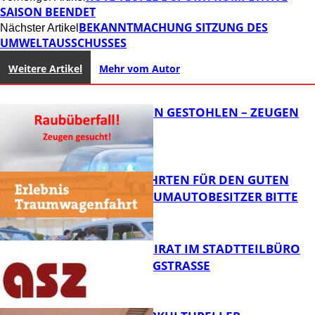
SAISON BEENDET
BEKANNTMACHUNG SITZUNG DES
Nächster Artikel
UMWELTAUSSCHUSSES
Weitere Artikel
Mehr vom Autor
TEURE KETTEN GESTOHLEN – ZEUGEN
GESUCHT!
SPENDENFAHRTEN FÜR DEN GUTEN
ZWECK – TRAUMAUTOBESITZER BITTE
MELDEN!
FB News
SENIORENBEIRAT IM STADTTEILBÜRO
IN DER KÖNIGSTRASSE
FB News