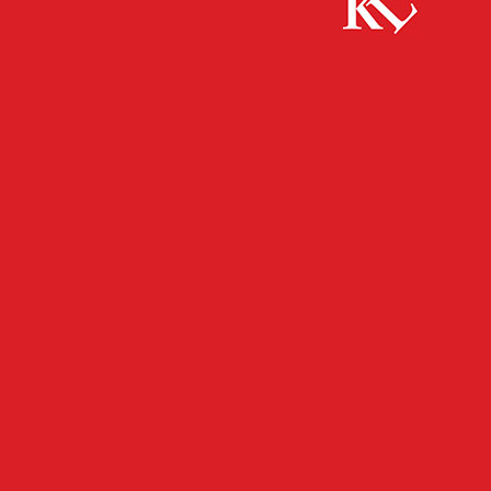
Start
FB News
Polizei Westpfalz beteiligt sich an europäischer
Aktionswoche „Speed“
FB NEWS
POLIZEI
TWITTER NEWS