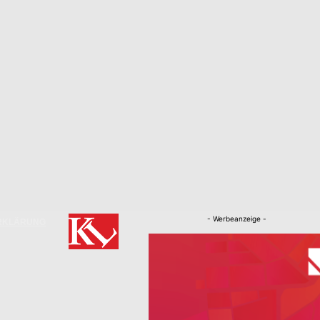
- Werbeanzeige -
RKLÄRUNG
Nachrichten
Kaiserslautern