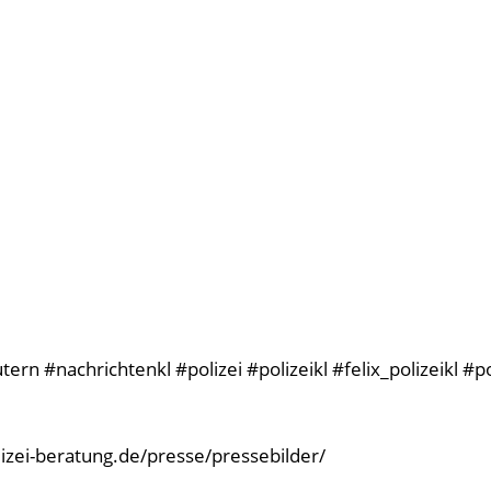
rn #nachrichtenkl #polizei #polizeikl #felix_polizeikl #p
olizei-beratung.de/presse/pressebilder/