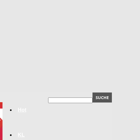
Hot
KL