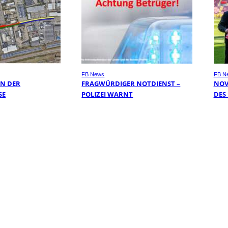
FB News
FB N
IN DER
FRAGWÜRDIGER NOTDIENST –
NOV
E
POLIZEI WARNT
DES