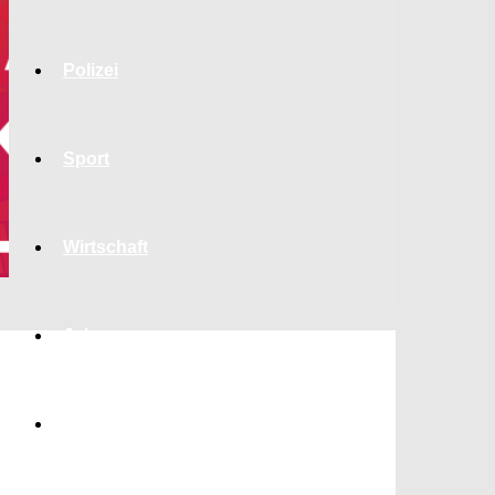
Polizei
Sport
Wirtschaft
Jobs
Bildung