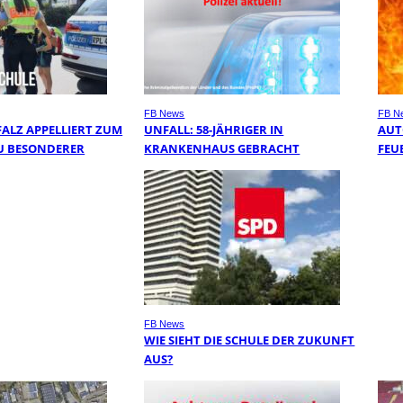
FB News
FB N
FALZ APPELLIERT ZUM
UNFALL: 58-JÄHRIGER IN
AUT
U BESONDERER
KRANKENHAUS GEBRACHT
FEU
FB News
WIE SIEHT DIE SCHULE DER ZUKUNFT
AUS?