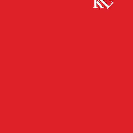
Start
FB News
Einführung des Gesetzes zum Umgang mit
Konsumcannabis (KCanG)- die Polizei informiert