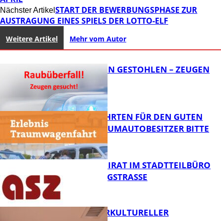
START DER BEWERBUNGSPHASE ZUR
Nächster Artikel
AUSTRAGUNG EINES SPIELS DER LOTTO-ELF
Weitere Artikel
Mehr vom Autor
TEURE KETTEN GESTOHLEN – ZEUGEN
GESUCHT!
SPENDENFAHRTEN FÜR DEN GUTEN
ZWECK – TRAUMAUTOBESITZER BITTE
MELDEN!
FB News
SENIORENBEIRAT IM STADTTEILBÜRO
IN DER KÖNIGSTRASSE
FB News
NEUER INTERKULTURELLER