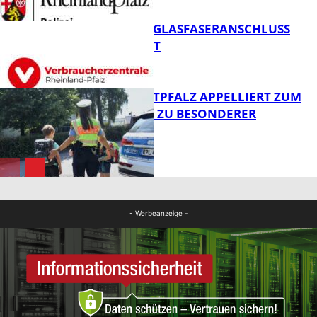
FB News
WARUM EIN GLASFASERANSCHLUSS
SINNVOLL IST
Polizei
POLIZEI WESTPFALZ APPELLIERT ZUM
SCHULSTART ZU BESONDERER
VORSICHT
FB News
FB News
- Werbeanzeige -