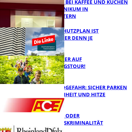
TREFFPUNKT BEI KAFFEE UND KUCHEN
IM PFALZKLINIKUM IN
FB News
KAISERSLAUTERN
EIN HITZESCHUTZPLAN IST
NOTWENDIGER DENN JE
FB Gesundheit
MIT DEM JÄGER AUF
ENTDECKUNGSTOUR!
FB News
WALDBRANDGEFAHR: SICHER PARKEN
BEI TROCKENHEIT UND HITZE
FB News
CYBERCRIME ODER
WIRTSCHAFTSKRIMINALITÄT