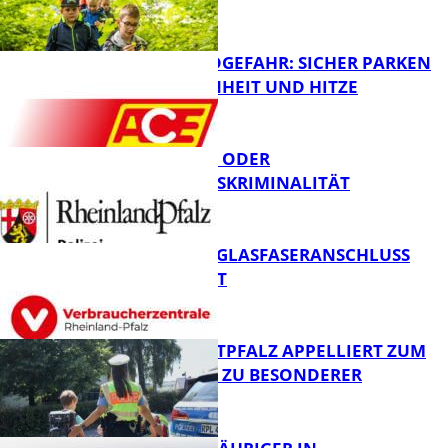
WALDBRANDGEFAHR: SICHER PARKEN
BEI TROCKENHEIT UND HITZE
FB News
CYBERCRIME ODER
WIRTSCHAFTSKRIMINALITÄT
FB News
WARUM EIN GLASFASERANSCHLUSS
SINNVOLL IST
Polizei
POLIZEI WESTPFALZ APPELLIERT ZUM
SCHULSTART ZU BESONDERER
VORSICHT
FB News