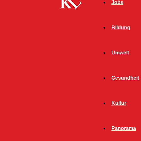
Jobs
Bildung
Umwelt
Gesundheit
Start
FB News
Gegen Mauer gekracht und geflüchtet
Kultur
FB NEWS
POLIZEI
TWITTER NEWS
Panorama