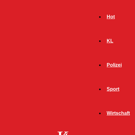
Hot
KL
Polizei
Sport
- Werbeanzeige -
Wirtschaft