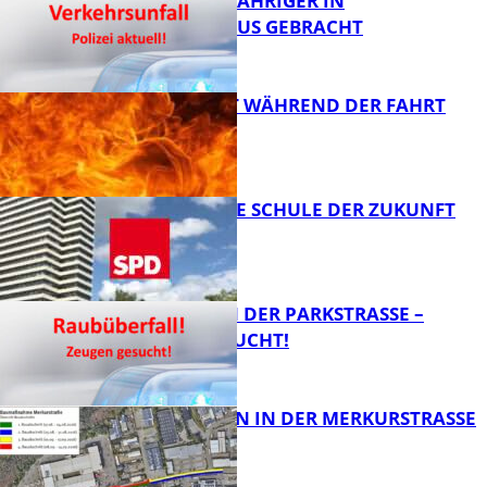
UNFALL: 58-JÄHRIGER IN
KRANKENHAUS GEBRACHT
FB News
AUTO FÄNGT WÄHREND DER FAHRT
FEUER
FB News
WIE SIEHT DIE SCHULE DER ZUKUNFT
AUS?
FB News
ÜBERFALL IN DER PARKSTRASSE – Z
EUGEN GESUCHT!
FB News
BAUARBEITEN IN DER MERKURSTRASSE
FB News