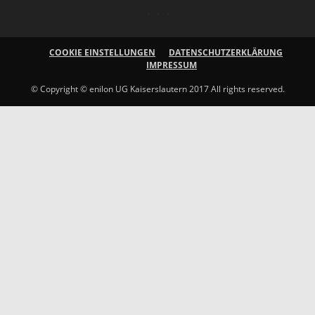
COOKIE EINSTELLUNGEN
DATENSCHUTZERKLÄRUNG
IMPRESSUM
© Copyright © enilon UG Kaiserslautern 2017 All rights reserved.