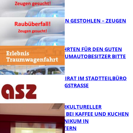
FB News
TEURE KETTEN GESTOHLEN – ZEUGEN
GESUCHT!
FB News
SPENDENFAHRTEN FÜR DEN GUTEN
ZWECK – TRAUMAUTOBESITZER BITTE
MELDEN!
FB News
SENIORENBEIRAT IM STADTTEILBÜRO
IN DER KÖNIGSTRASSE
FB News
NEUER INTERKULTURELLER
TREFFPUNKT BEI KAFFEE UND KUCHEN
IM PFALZKLINIKUM IN
FB News
KAISERSLAUTERN