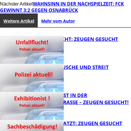
WAHNSINN IN DER NACHSPIELZEIT: FCK
Nächster Artikel
GEWINNT 3:2 GEGEN OSNABRÜCK
Weitere Artikel
Mehr vom Autor
UNFALLFLUCHT: ZEUGEN GESUCHT
KNALLGERÄUSCHE UND STREIT
FB News
EXHIBITIONIST IN DER
VELMANNSTRASSE – ZEUGEN GESUCHT!
FB News
AUTO ZERKRATZT: ZEUGEN GESUCHT