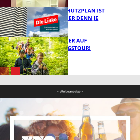
EIN HITZESCHUTZPLAN IST
NOTWENDIGER DENN JE
FB Gesundheit
MIT DEM JÄGER AUF
ENTDECKUNGSTOUR!
FB News
FB News
- Werbeanzeige -