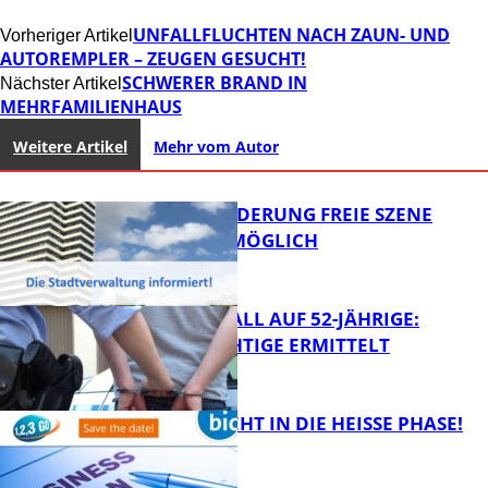
UNFALLFLUCHTEN NACH ZAUN- UND
Vorheriger Artikel
AUTOREMPLER – ZEUGEN GESUCHT!
SCHWERER BRAND IN
Nächster Artikel
MEHRFAMILIENHAUS
Weitere Artikel
Mehr vom Autor
PROJEKTFÖRDERUNG FREIE SZENE
WEITERHIN MÖGLICH
RAUBÜBERFALL AUF 52-JÄHRIGE:
TATVERDÄCHTIGE ERMITTELT
FB Kultur
1,2,3 GO® GEHT IN DIE HEISSE PHASE!
FB News