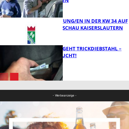
SUCHT ZEUGEN
FB News
VERANSTALTUNG/EN IN DER KW 34 AUF
DER GARTENSCHAU KAISERSLAUTERN
FB News
PÄRCHEN BEGEHT TRICKDIEBSTAHL –
ZEUGEN GESUCHT!
FB Kultur
FB News
- Werbeanzeige -