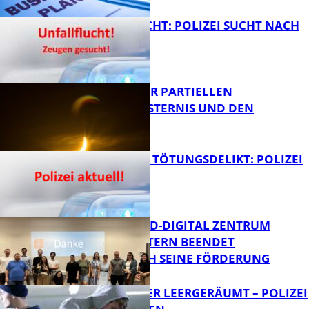
UNFALLFLUCHT: POLIZEI SUCHT NACH
ZEUGEN
Bildung
VORTRAG ZUR PARTIELLEN
SONNENFINSTERNIS UND DEN
PERSEIDEN
FB News
VERSUCHTES TÖTUNGSDELIKT: POLIZEI
ERMITTELT
Bildung
MITTELSTAND-DIGITAL ZENTRUM
KAISERSLAUTERN BEENDET
ERFOLGREICH SEINE FÖRDERUNG
FB News
TRANSPORTER LEERGERÄUMT – POLIZEI