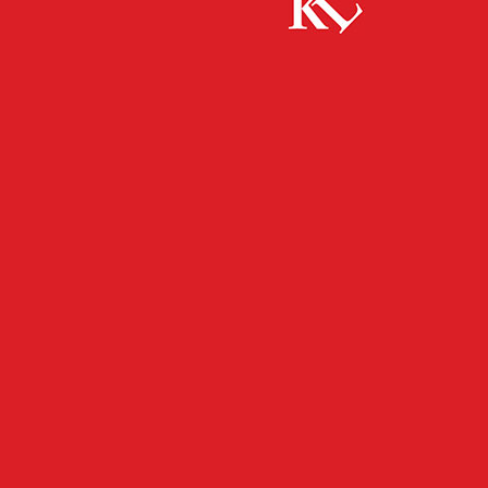
Start
FB News
Bekanntmachung Sitzung des Stadtrates
FB NEWS
KAISERSLAUTERN
TWITTER NEWS