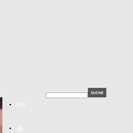
Hot
KL