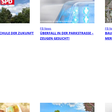
FB News
FB N
 SCHULE DER ZUKUNFT
ÜBERFALL IN DER PARKSTRASSE – Z
BAU
EUGEN GESUCHT!
MER