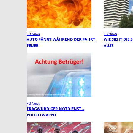
FB News
FB News
AUTO FÄNGT WÄHREND DER FAHRT
WIE SIEHT DIE
FEUER
AUS?
FB News
FRAGWÜRDIGER NOTDIENST –
POLIZEI WARNT