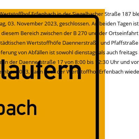
Wertstoffhof Erfenbach in der Siegelbacher Straße 187 bl
tag, 03. November 2023, geschlossen. An beiden Tagen ist
n diesem Bereich zwischen der B 270 und der Ortseinfahrt
städtischen Wertstoffhöfe Daennerstraße und Pfaffstraße
eferung von Abfällen ist sowohl dienstags als auch freitags
e in der Daennerstraße 17 von 8:00 bis 12:30 Uhr und von
mber 2023, kann auch der Wertstoffhof Erfenbach wied