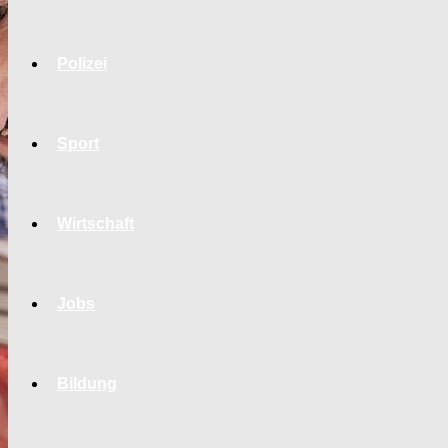
Polizei
Sport
Wirtschaft
Jobs
Bildung