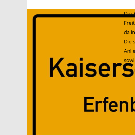
Der 
Frei
da i
Die 
Anli
sowi
Nove