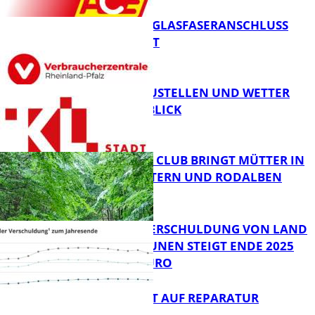
WARUM EIN GLASFASERANSCHLUSS
SINNVOLL IST
FB News
PARKEN, BAUSTELLEN UND WETTER
DIGITAL IM BLICK
FB News
NEUER MOM CLUB BRINGT MÜTTER IN
KAISERSLAUTERN UND RODALBEN
ZUSAMMEN
FB News
PRO-KOPF-VERSCHULDUNG VON LAND
UND KOMMUNEN STEIGT ENDE 2025
AUF 9.600 EURO
FB News
NEUES RECHT AUF REPARATUR