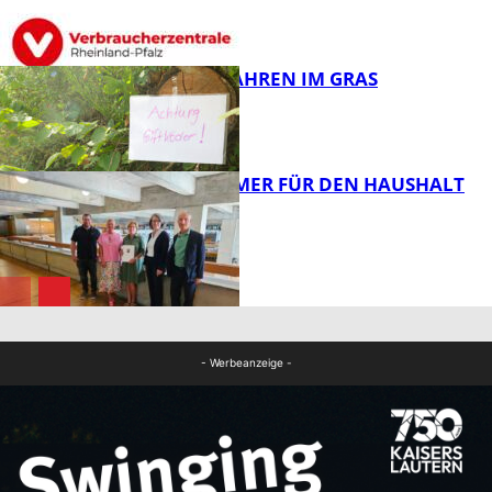
FB News
GIFTIGE GEFAHREN IM GRAS
FB News
40 JAHRE IMMER FÜR DEN HAUSHALT
DA
Panorama
Panorama
- Werbeanzeige -