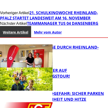
21. SCHULKINOWOCHE RHEINLAND-
Vorheriger Artikel
PFALZ STARTET LANDESWEIT AM 16. NOVEMBER
TEAMMANAGER TUS 04 DANSENBERG
Nächster Artikel
Weitere Artikel
Mehr vom Autor
SOMMERREISE DURCH RHEINLAND-
PFALZ
MIT DEM JÄGER AUF
ENTDECKUNGSTOUR!
Panorama
WALDBRANDGEFAHR: SICHER PARKEN
BEI TROCKENHEIT UND HITZE
FB News