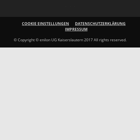
COOKIE EINSTELLUNGEN
DATENSCHUTZERKLÄRUNG
IMPRESSUM
© Copyright © enilon UG Kaiserslautern 2017 All rights reserved.