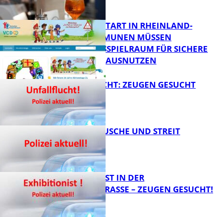
ZUM SCHULSTART IN RHEINLAND-
PFALZ: KOMMUNEN MÜSSEN
HANDLUNGSSPIELRAUM FÜR SICHERE
FB Kultur
SCHULWEGE AUSNUTZEN
UNFALLFLUCHT: ZEUGEN GESUCHT
FB News
KNALLGERÄUSCHE UND STREIT
FB News
EXHIBITIONIST IN DER
VELMANNSTRASSE – ZEUGEN GESUCHT!
FB News