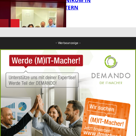
IM PFALZKLINIKUM IN
FB News
KAISERSLAUTERN
FB Gesundheit
- Werbeanzeige -