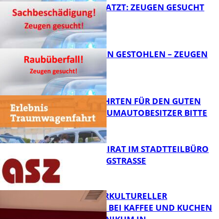
AUTO ZERKRATZT: ZEUGEN GESUCHT
FB News
TEURE KETTEN GESTOHLEN – ZEUGEN
GESUCHT!
FB News
SPENDENFAHRTEN FÜR DEN GUTEN
ZWECK – TRAUMAUTOBESITZER BITTE
MELDEN!
FB News
SENIORENBEIRAT IM STADTTEILBÜRO
IN DER KÖNIGSTRASSE
FB News
NEUER INTERKULTURELLER
TREFFPUNKT BEI KAFFEE UND KUCHEN