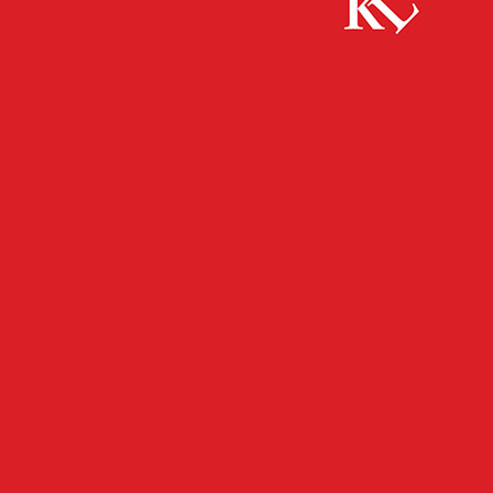
Start
Panorama
Digitale Hilfe für Seniorinnen und Senioren in
den Stadtteilbüros
PANORAMA
Digitale Hilfe für