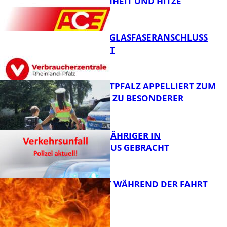
BEI TROCKENHEIT UND HITZE
FB News
WARUM EIN GLASFASERANSCHLUSS
SINNVOLL IST
FB News
POLIZEI WESTPFALZ APPELLIERT ZUM
SCHULSTART ZU BESONDERER
VORSICHT
FB News
UNFALL: 58-JÄHRIGER IN
KRANKENHAUS GEBRACHT
FB News
AUTO FÄNGT WÄHREND DER FAHRT
FEUER
FB News