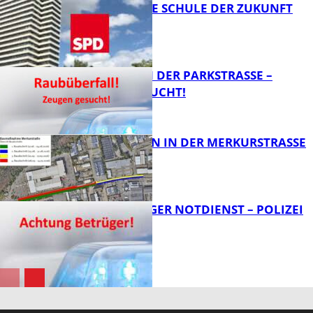
WIE SIEHT DIE SCHULE DER ZUKUNFT
AUS?
FB News
ÜBERFALL IN DER PARKSTRASSE – Z
EUGEN GESUCHT!
FB News
BAUARBEITEN IN DER MERKURSTRASSE
FB News
FRAGWÜRDIGER NOTDIENST – POLIZEI
WARNT
FB News