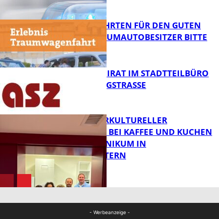
FB News
SPENDENFAHRTEN FÜR DEN GUTEN
ZWECK – TRAUMAUTOBESITZER BITTE
MELDEN!
FB News
SENIORENBEIRAT IM STADTTEILBÜRO
IN DER KÖNIGSTRASSE
FB News
NEUER INTERKULTURELLER
TREFFPUNKT BEI KAFFEE UND KUCHEN
IM PFALZKLINIKUM IN
FB News
KAISERSLAUTERN
FB Gesundheit
- Werbeanzeige -