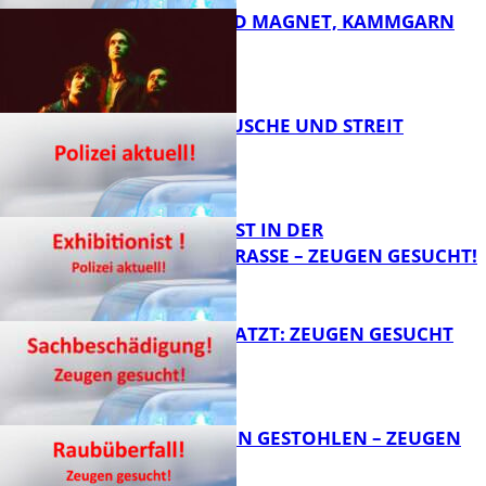
DIRTY SOUND MAGNET, KAMMGARN
FB News
KNALLGERÄUSCHE UND STREIT
FB Kultur
EXHIBITIONIST IN DER
VELMANNSTRASSE – ZEUGEN GESUCHT!
FB News
AUTO ZERKRATZT: ZEUGEN GESUCHT
FB News
TEURE KETTEN GESTOHLEN – ZEUGEN
GESUCHT!