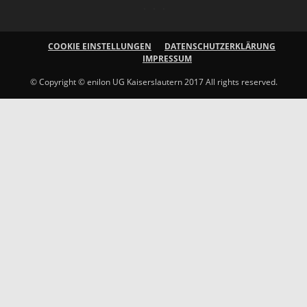
COOKIE EINSTELLUNGEN
DATENSCHUTZERKLÄRUNG
IMPRESSUM
© Copyright © enilon UG Kaiserslautern 2017 All rights reserved.