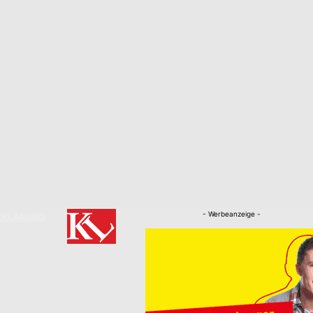
- Werbeanzeige -
RKLÄRUNG
Nachrichten
Kaiserslautern