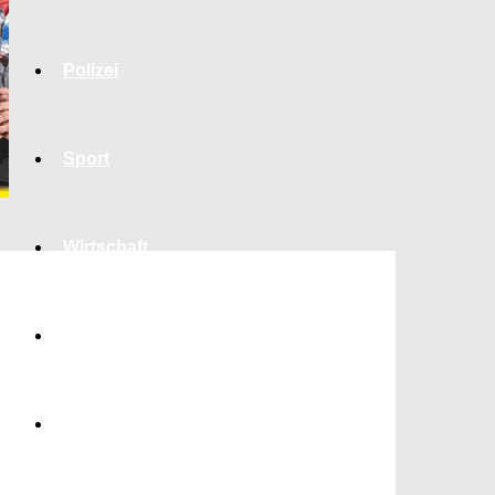
Polizei
Sport
Wirtschaft
Jobs
Bildung