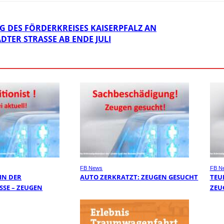
 DES FÖRDERKREISES KAISERPFALZ AN
DTER STRASSE AB ENDE JULI
FB News
FB N
 IN DER
AUTO ZERKRATZT: ZEUGEN GESUCHT
TEU
E – ZEUGEN G
ZEU