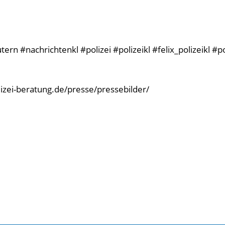
rn #nachrichtenkl #polizei #polizeikl #felix_polizeikl #p
olizei-beratung.de/presse/pressebilder/