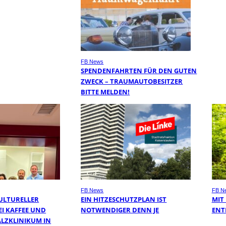
FB News
SPENDENFAHRTEN FÜR DEN GUTEN
ZWECK – TRAUMAUTOBESITZER
BITTE MELDEN!
FB News
FB N
ULTURELLER
EIN HITZESCHUTZPLAN IST
MIT
I KAFFEE UND
NOTWENDIGER DENN JE
ENT
ALZKLINIKUM IN