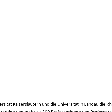
ersität Kaiserslautern und die Universität in Landau die R
ierenden und mehr als 300 Professorinnen und Professore