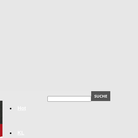
Hot
KL