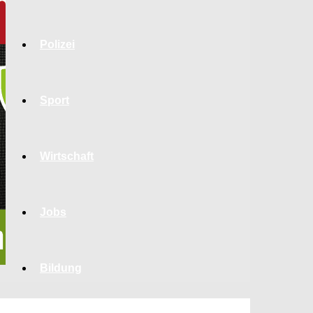
Polizei
Sport
Wirtschaft
Jobs
Bildung