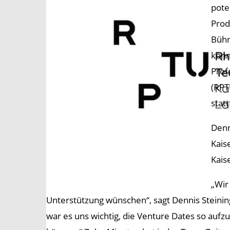
pote
Prod
Bühn
könn
Prof
(RPT
stat
Denn
Kais
Kais
„Wir
Unterstützung wünschen“, sagt Dennis Steini
war es uns wichtig, die Venture Dates so aufz