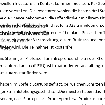
nziellen Investoren in Kontakt kommen möchten. Per Spee
ukte vorstellen. Die Investoren wählen die besten drei St
e die Chance bekommen, die Öffentlichkeit mit ihrem Pitc
en sich noch bis einschließlich 5. Juli 2023 anmelden unt
essor für Entrepreneurship an der Rheinland-Pfälzischen 
U), ist Initiator der Veranstaltung, die im Business und Inn
tfinden wird. Die Teilnahme ist kostenfrei.
is Steininger, Professor für Entrepreneurship an der Rhei
erslautern-Landau (RPTU), ist Initiator der Veranstaltung, d
erslautern stattfinden wird.
 haben im Vorfeld Startups gefragt, bei welchen Schritte
nger zur Entstehungsgeschichte. „Die meisten haben da
usetzen, dass Startups ihre Prototypen bzw. Produkte pote