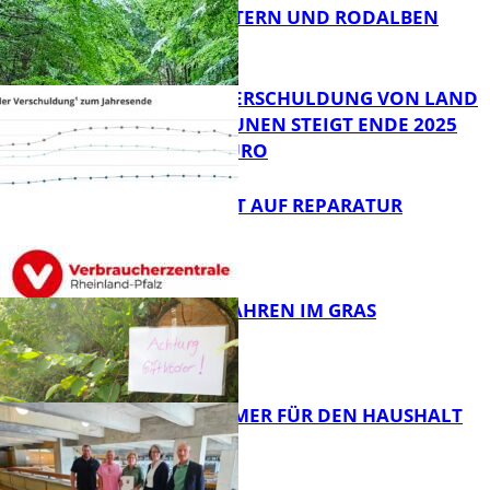
KAISERSLAUTERN UND RODALBEN
ZUSAMMEN
FB News
PRO-KOPF-VERSCHULDUNG VON LAND
UND KOMMUNEN STEIGT ENDE 2025
AUF 9.600 EURO
FB News
NEUES RECHT AUF REPARATUR
FB News
GIFTIGE GEFAHREN IM GRAS
FB News
40 JAHRE IMMER FÜR DEN HAUSHALT
DA
Panorama