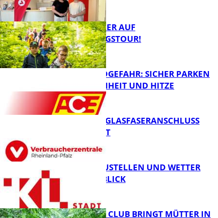
MIT DEM JÄGER AUF
ENTDECKUNGSTOUR!
Panorama
WALDBRANDGEFAHR: SICHER PARKEN
BEI TROCKENHEIT UND HITZE
FB News
WARUM EIN GLASFASERANSCHLUSS
SINNVOLL IST
FB News
PARKEN, BAUSTELLEN UND WETTER
DIGITAL IM BLICK
FB News
NEUER MOM CLUB BRINGT MÜTTER IN