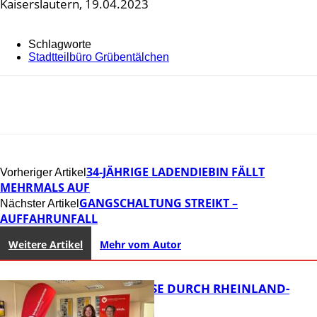
Kaiserslautern, 19.04.2023
Schlagworte
Stadtteilbüro Grübentälchen
34-JÄHRIGE LADENDIEBIN FÄLLT
Vorheriger Artikel
MEHRMALS AUF
GANGSCHALTUNG STREIKT –
Nächster Artikel
AUFFAHRUNFALL
Weitere Artikel
Mehr vom Autor
SOMMERREISE DURCH RHEINLAND-
PFALZ