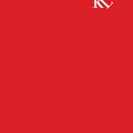
Start
Panorama
Jakkolo im Grübentälchen
PANORAMA