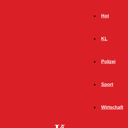
Hot
KL
Polizei
Sport
- Werbeanzeige -
Wirtschaft