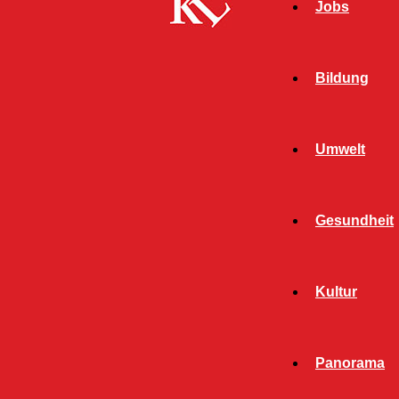
Jobs
Bildung
Umwelt
Gesundheit
Start
FB News
Pfälzer Nachmittag der Bau AG – „Einfach
Kultur
mitreisen(d)“
FB NEWS
PANORAMA
Panorama
Pfälzer Nachmittag der Bau