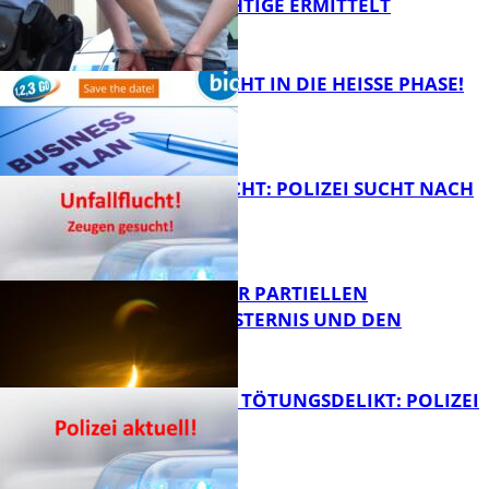
TATVERDÄCHTIGE ERMITTELT
FB Kultur
1,2,3 GO® GEHT IN DIE HEISSE PHASE!
FB News
UNFALLFLUCHT: POLIZEI SUCHT NACH
ZEUGEN
Bildung
VORTRAG ZUR PARTIELLEN
SONNENFINSTERNIS UND DEN
PERSEIDEN
FB News
VERSUCHTES TÖTUNGSDELIKT: POLIZEI
ERMITTELT
Bildung