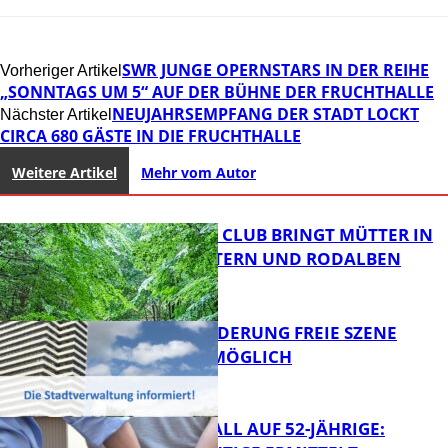
SWR JUNGE OPERNSTARS IN DER REIHE
Vorheriger Artikel
„SONNTAGS UM 5“ AUF DER BÜHNE DER FRUCHTHALLE
NEUJAHRSEMPFANG DER STADT LOCKT
Nächster Artikel
CIRCA 680 GÄSTE IN DIE FRUCHTHALLE
Weitere Artikel
Mehr vom Autor
NEUER MOM CLUB BRINGT MÜTTER IN
KAISERSLAUTERN UND RODALBEN
ZUSAMMEN
PROJEKTFÖRDERUNG FREIE SZENE
WEITERHIN MÖGLICH
FB News
RAUBÜBERFALL AUF 52-JÄHRIGE: