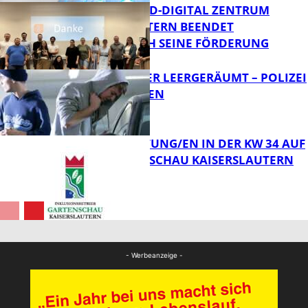
MITTELSTAND-DIGITAL ZENTRUM
KAISERSLAUTERN BEENDET
ERFOLGREICH SEINE FÖRDERUNG
FB News
TRANSPORTER LEERGERÄUMT – POLIZEI
SUCHT ZEUGEN
FB News
VERANSTALTUNG/EN IN DER KW 34 AUF
DER GARTENSCHAU KAISERSLAUTERN
FB News
FB Kultur
- Werbeanzeige -