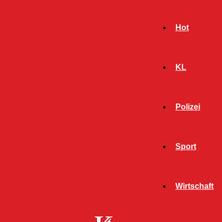
Hot
KL
Polizei
Sport
- Werbeanzeige -
Wirtschaft