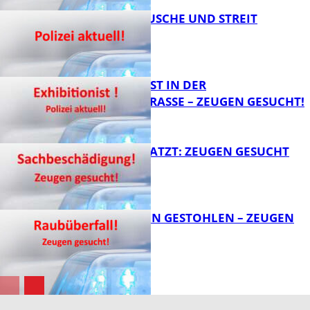
KNALLGERÄUSCHE UND STREIT
FB News
EXHIBITIONIST IN DER
VELMANNSTRASSE – ZEUGEN GESUCHT!
FB News
AUTO ZERKRATZT: ZEUGEN GESUCHT
FB News
TEURE KETTEN GESTOHLEN – ZEUGEN
GESUCHT!
FB News