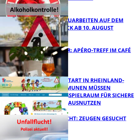
FB News
STRASSENBAUARBEITEN AUF DEM B
ÄNNJERRÜCK AB 10. AUGUST
FB News
HOT SUMMER: APÉRO-TREFF IM CAFÉ
LUMA
FB News
ZUM SCHULSTART IN RHEINLAND-
PFALZ: KOMMUNEN MÜSSEN
HANDLUNGSSPIELRAUM FÜR SICHERE
FB Kultur
SCHULWEGE AUSNUTZEN
UNFALLFLUCHT: ZEUGEN GESUCHT
FB News