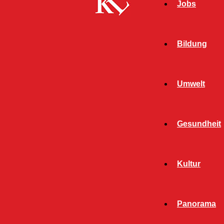
Jobs
Bildung
Umwelt
Gesundheit
Start
FB News
Jugendlicher: Erpressung via Instant-
Kultur
Messenger
FB NEWS
POLIZEI
Panorama
TWITTER NEWS