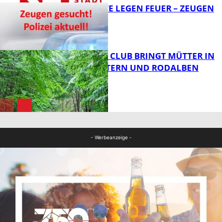
UNBEKANNTE LEGEN FEUER – ZEUGEN
GESUCHT!
FB News
NEUER MOM CLUB BRINGT MÜTTER IN
KAISERSLAUTERN UND RODALBEN
ZUSAMMEN
FB News
FB News
- Werbeanzeige -