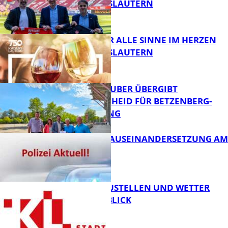
1. FC KAISERSLAUTERN
FB News
GENÜSSE FÜR ALLE SINNE IM HERZEN
VON KAISERSLAUTERN
FB News
MINISTER TEUBER ÜBERGIBT
FÖRDERBESCHEID FÜR BETZENBERG-
ENTWICKLUNG
FB Kultur
HANDFESTE AUSEINANDERSETZUNG AM
PFAFFPLATZ
FB News
PARKEN, BAUSTELLEN UND WETTER
DIGITAL IM BLICK
FB News