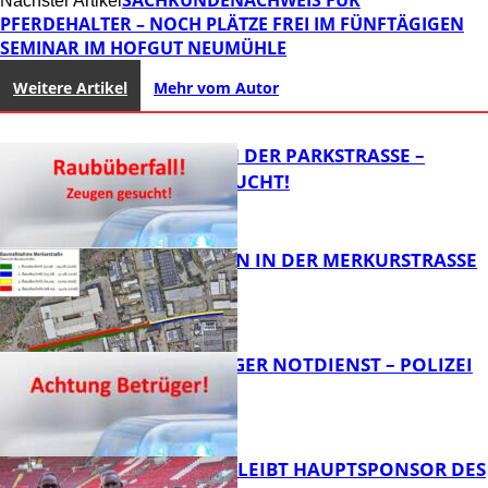
Nächster Artikel
PFERDEHALTER – NOCH PLÄTZE FREI IM FÜNFTÄGIGEN
SEMINAR IM HOFGUT NEUMÜHLE
Weitere Artikel
Mehr vom Autor
ÜBERFALL IN DER PARKSTRASSE – Z
EUGEN GESUCHT!
BAUARBEITEN IN DER MERKURSTRASSE
FB News
FRAGWÜRDIGER NOTDIENST – POLIZEI
WARNT
FB News
NOVOLINE BLEIBT HAUPTSPONSOR DES