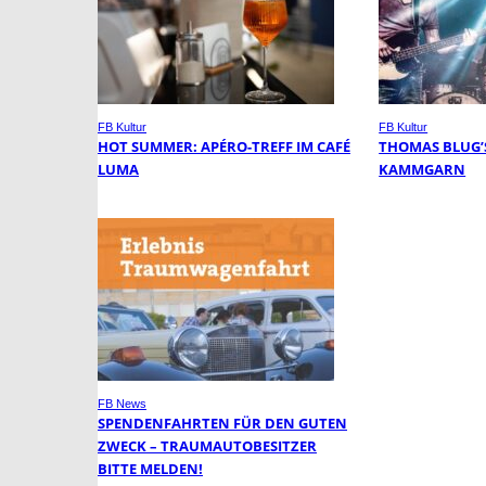
FB Kultur
FB Kultur
HOT SUMMER: APÉRO-TREFF IM CAFÉ
THOMAS BLUG’
LUMA
KAMMGARN
FB News
SPENDENFAHRTEN FÜR DEN GUTEN
ZWECK – TRAUMAUTOBESITZER
BITTE MELDEN!