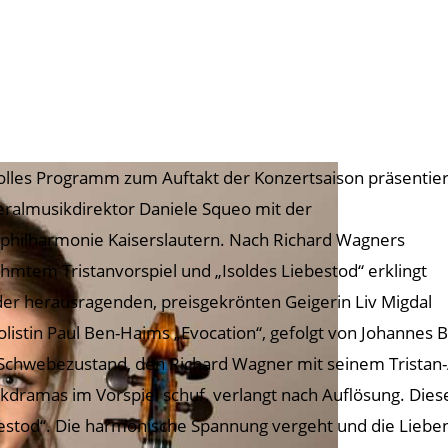
tolles Programm zum Auftakt der Konzertsaison präsentier
ralmusikdirektor Daniele Squeo mit der
zphilharmonie Kaiserslautern. Nach Richard Wagners
hmtem Tristanvorspiel und „Isoldes Liebestod“ erklingt
der herausragenden, preisgekrönten Geigerin Liv Migdal
Solistin Paul Ben-Haims „Evocation“, gefolgt von Johannes B
Schwebezustand, den Richard Wagner mit seinem Tristan-
kdramas im Vorspiel schuf, verlangt nach Auflösung. Diese
estod“. Die harmonische Spannung vergeht und die Liebe