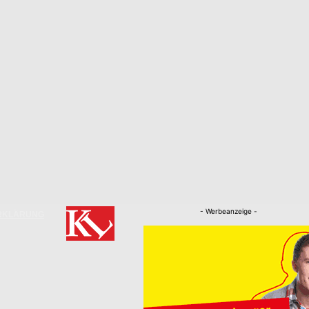
- Werbeanzeige -
RKLÄRUNG
Nachrichten
Kaiserslautern