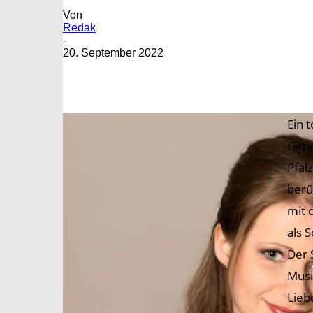
Von
Redak
-
20. September 2022
Ein 
Gene
Pfal
berü
mit 
als 
Der 
Musi
Lieb