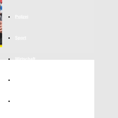
Polizei
Sport
Wirtschaft
Jobs
Bildung