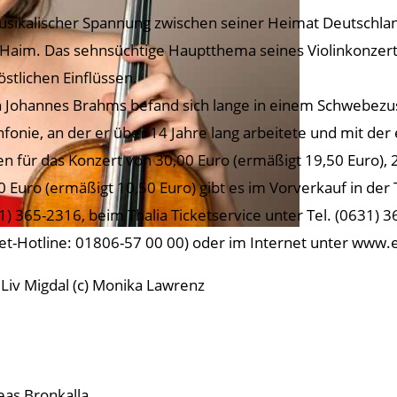
usikalischer Spannung zwischen seiner Heimat Deutschlan
Haim. Das sehnsüchtige Hauptthema seines Violinkonzerte
östlichen Einflüssen.
 Johannes Brahms befand sich lange in einem Schwebezust
infonie, an der er über 14 Jahre lang arbeitete und mit der
en für das Konzert von 30,00 Euro (ermäßigt 19,50 Euro), 
0 Euro (ermäßigt 10,50 Euro) gibt es im Vorverkauf in der T
1) 365-2316, beim Thalia Ticketservice unter Tel. (0631) 
ket-Hotline: 01806-57 00 00) oder im Internet unter www.
: Liv Migdal (c) Monika Lawrenz
eas Bronkalla