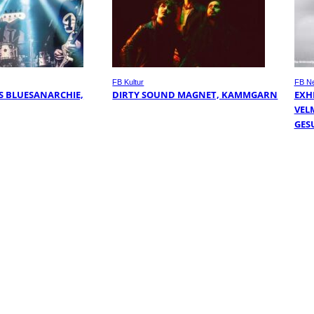
FB Kultur
FB N
S BLUESANARCHIE,
DIRTY SOUND MAGNET, KAMMGARN
EXHI
VEL
ESU