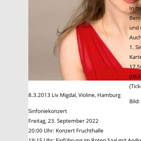
In m
Ben-
und 
Auch
1. S
Kart
17,5
(063
(Tic
8.3.2013 Liv Migdal, Violine, Hamburg
Bild
Sinfoniekonzert
Freitag, 23. September 2022
20:00 Uhr: Konzert Fruchthalle
19:15 Uhr: Einführung im Roten Saal mit Andr