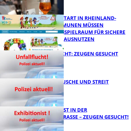
ZUM SCHULSTART IN RHEINLAND-
PFALZ: KOMMUNEN MÜSSEN
HANDLUNGSSPIELRAUM FÜR SICHERE
FB Kultur
SCHULWEGE AUSNUTZEN
UNFALLFLUCHT: ZEUGEN GESUCHT
FB News
KNALLGERÄUSCHE UND STREIT
FB News
EXHIBITIONIST IN DER
VELMANNSTRASSE – ZEUGEN GESUCHT!
FB News