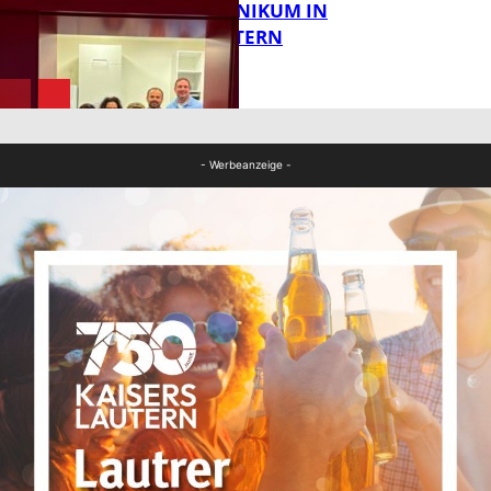
IM PFALZKLINIKUM IN
FB News
KAISERSLAUTERN
FB Gesundheit
- Werbeanzeige -