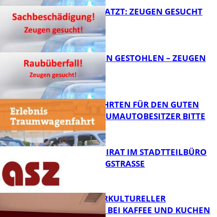
AUTO ZERKRATZT: ZEUGEN GESUCHT
FB News
TEURE KETTEN GESTOHLEN – ZEUGEN
GESUCHT!
FB News
SPENDENFAHRTEN FÜR DEN GUTEN
ZWECK – TRAUMAUTOBESITZER BITTE
MELDEN!
FB News
SENIORENBEIRAT IM STADTTEILBÜRO
IN DER KÖNIGSTRASSE
FB News
NEUER INTERKULTURELLER
TREFFPUNKT BEI KAFFEE UND KUCHEN