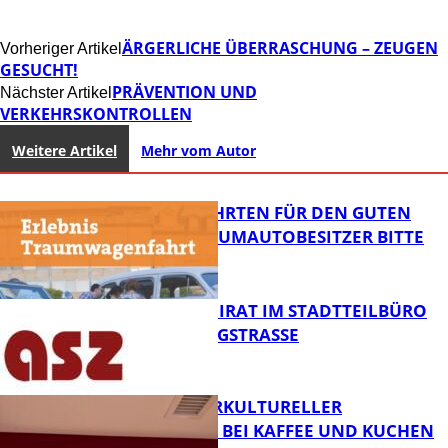
ÄRGERLICHE ÜBERRASCHUNG – ZEUGEN
Vorheriger Artikel
GESUCHT!
PRÄVENTION UND
Nächster Artikel
VERKEHRSKONTROLLEN
Weitere Artikel
Mehr vom Autor
SPENDENFAHRTEN FÜR DEN GUTEN
ZWECK – TRAUMAUTOBESITZER BITTE
MELDEN!
SENIORENBEIRAT IM STADTTEILBÜRO
IN DER KÖNIGSTRASSE
FB News
NEUER INTERKULTURELLER
TREFFPUNKT BEI KAFFEE UND KUCHEN