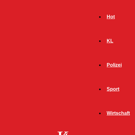
Hot
KL
Polizei
Sport
- Werbeanzeige -
Wirtschaft