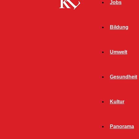
Jobs
Bildung
Umwelt
Gesundheit
Kultur
Start
FB News
Erpressungsversuch macht stutzig
Panorama
FB NEWS