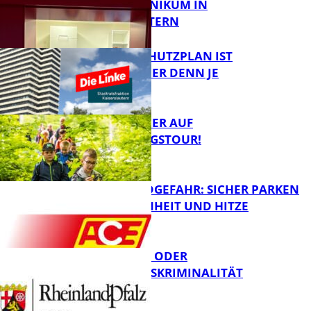
IM PFALZKLINIKUM IN
FB News
KAISERSLAUTERN
EIN HITZESCHUTZPLAN IST
NOTWENDIGER DENN JE
FB Gesundheit
MIT DEM JÄGER AUF
ENTDECKUNGSTOUR!
FB News
WALDBRANDGEFAHR: SICHER PARKEN
BEI TROCKENHEIT UND HITZE
FB News
CYBERCRIME ODER
WIRTSCHAFTSKRIMINALITÄT
FB News