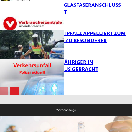
WARUM EIN GLASFASERANSCHLUSS
SINNVOLL IST
Polizei
POLIZEI WESTPFALZ APPELLIERT ZUM
SCHULSTART ZU BESONDERER
VORSICHT
FB News
UNFALL: 58-JÄHRIGER IN
KRANKENHAUS GEBRACHT
FB News
FB News
- Werbeanzeige -