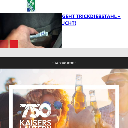
FB News
PÄRCHEN BEGEHT TRICKDIEBSTAHL –
ZEUGEN GESUCHT!
FB Kultur
FB News
- Werbeanzeige -