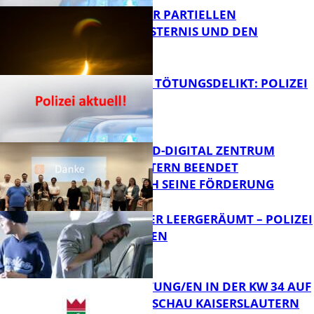
VORTRAG ZUR PARTIELLEN
SONNENFINSTERNIS UND DEN
PERSEIDEN
FB News
VERSUCHTES TÖTUNGSDELIKT: POLIZEI
ERMITTELT
Bildung
MITTELSTAND-DIGITAL ZENTRUM
KAISERSLAUTERN BEENDET
ERFOLGREICH SEINE FÖRDERUNG
FB News
TRANSPORTER LEERGERÄUMT – POLIZEI
SUCHT ZEUGEN
FB News
VERANSTALTUNG/EN IN DER KW 34 AUF
DER GARTENSCHAU KAISERSLAUTERN