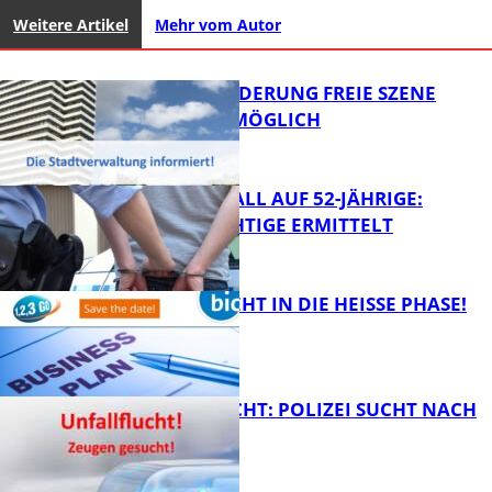
Weitere Artikel
Mehr vom Autor
PROJEKTFÖRDERUNG FREIE SZENE
WEITERHIN MÖGLICH
RAUBÜBERFALL AUF 52-JÄHRIGE:
TATVERDÄCHTIGE ERMITTELT
FB Kultur
1,2,3 GO® GEHT IN DIE HEISSE PHASE!
FB News
UNFALLFLUCHT: POLIZEI SUCHT NACH
ZEUGEN
Bildung