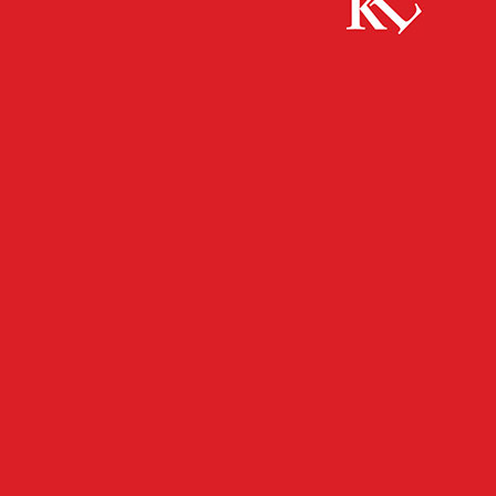
Start
FB News
Europe Direct lädt zur Bustour nach Esch-sur-
Alzette
FB NEWS
PANORAMA
Europe Direct lädt zur