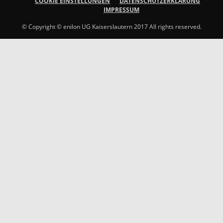
COOKIE EINSTELLUNGEN
DATENSCHUTZERKLÄRUNG
IMPRESSUM
© Copyright © enilon UG Kaiserslautern 2017 All rights reserved.