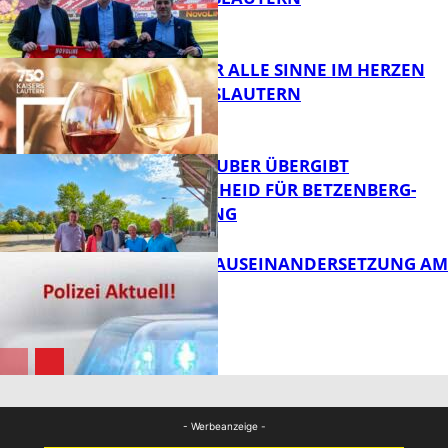
FB News
GENÜSSE FÜR ALLE SINNE IM HERZEN
VON KAISERSLAUTERN
FB News
MINISTER TEUBER ÜBERGIBT
FÖRDERBESCHEID FÜR BETZENBERG-
ENTWICKLUNG
FB Kultur
HANDFESTE AUSEINANDERSETZUNG AM
PFAFFPLATZ
FB News
FB News
- Werbeanzeige -