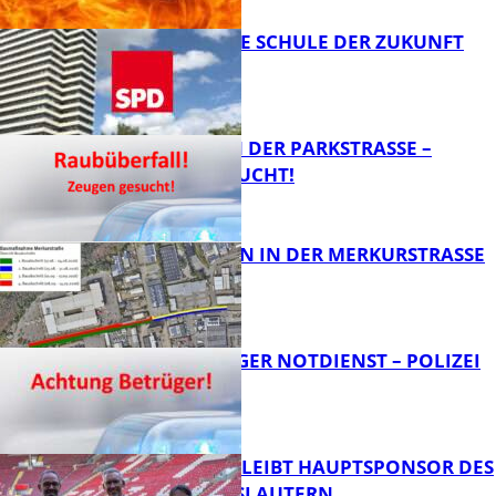
WIE SIEHT DIE SCHULE DER ZUKUNFT
AUS?
FB News
ÜBERFALL IN DER PARKSTRASSE – Z
EUGEN GESUCHT!
FB News
BAUARBEITEN IN DER MERKURSTRASSE
FB News
FRAGWÜRDIGER NOTDIENST – POLIZEI
WARNT
FB News
NOVOLINE BLEIBT HAUPTSPONSOR DES
1. FC KAISERSLAUTERN