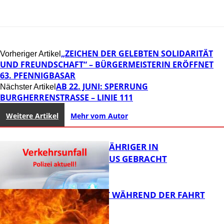
„ZEICHEN DER GELEBTEN SOLIDARITÄT
Vorheriger Artikel
UND FREUNDSCHAFT“ – BÜRGERMEISTERIN ERÖFFNET
63. PFENNIGBASAR
AB 22. JUNI: SPERRUNG
Nächster Artikel
BURGHERRENSTRASSE – LINIE 111
Weitere Artikel
Mehr vom Autor
UNFALL: 58-JÄHRIGER IN
KRANKENHAUS GEBRACHT
AUTO FÄNGT WÄHREND DER FAHRT
FEUER
FB News