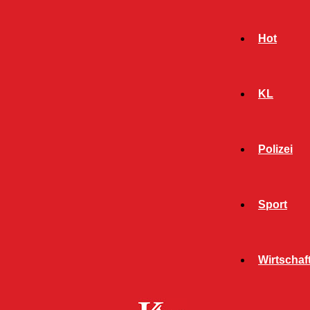
Hot
KL
Polizei
Sport
- Werbeanzeige -
Wirtschaf