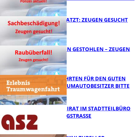
FB News
AUTO ZERKRATZT: ZEUGEN GESUCHT
FB News
TEURE KETTEN GESTOHLEN – ZEUGEN
GESUCHT!
FB News
SPENDENFAHRTEN FÜR DEN GUTEN
ZWECK – TRAUMAUTOBESITZER BITTE
MELDEN!
FB News
SENIORENBEIRAT IM STADTTEILBÜRO
IN DER KÖNIGSTRASSE
FB News