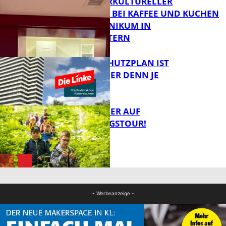
NEUER INTERKULTURELLER
TREFFPUNKT BEI KAFFEE UND KUCHEN
IM PFALZKLINIKUM IN
FB News
KAISERSLAUTERN
EIN HITZESCHUTZPLAN IST
NOTWENDIGER DENN JE
FB Gesundheit
MIT DEM JÄGER AUF
ENTDECKUNGSTOUR!
FB News
FB News
- Werbeanzeige -