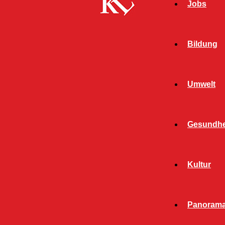
Jobs
Bildung
Umwelt
Gesundhe
Start
FB News
Ab 22. Juni: Sperrung Burgherrenstraße – Linie
Kultur
111
FB NEWS
KAISERSLAUTERN
Panoram
TOP NEWS
TWITTER NEWS